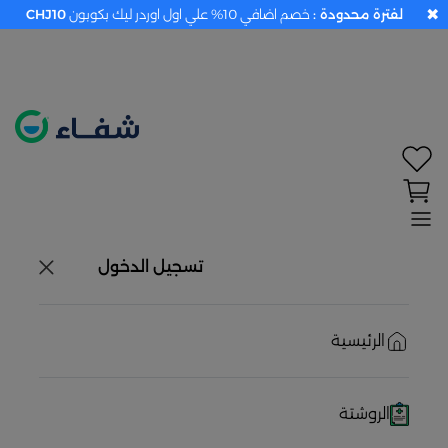
✖
لفترة محدودة :
خصم اضافي 10% علي اول اوردر ليك بكوبون
CHJ10
تحديد الموقع معطل. اضغط هنا لتفعيله قبل اختيار
المنتجات
حاليًا لا يوجد في شبكتنا صيدليات قريبه منك
تسجيل الدخول
الرئيسية
الروشتة