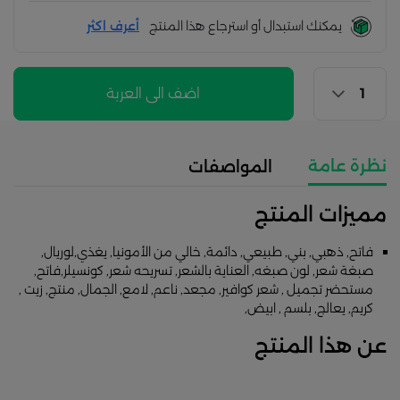
يمكنك استبدال أو استرجاع هذا المنتج
أعرف اكثر
اضف الى العربة
نظرة عامة
المواصفات
مميزات المنتج
فاتح, ذهبي, بني, طبيعي, دائمة, خالي من الأمونيا, يغذي,لوريال,
صبغة شعر, لون صبغه, العناية بالشعر, تسريحه شعر, كونسيلر,فاتح,
مستحضر تجميل , شعر كوافير, مجعد, ناعم, لامع, الجمال, منتج, زيت ,
كريم, يعالج, بلسم , ابيض,
عن هذا المنتج