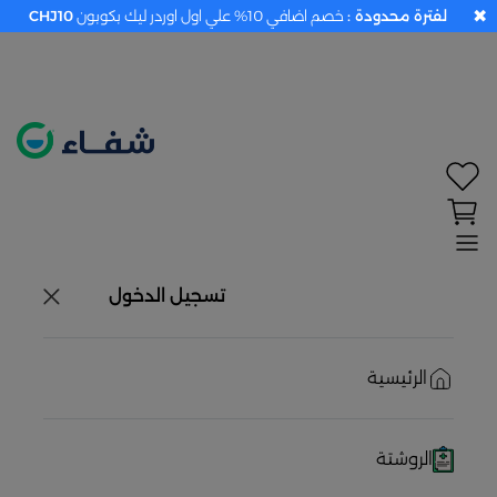
✖
لفترة محدودة :
خصم اضافي 10% علي اول اوردر ليك بكوبون
CHJ10
تحديد الموقع معطل. اضغط هنا لتفعيله قبل اختيار
المنتجات
حاليًا لا يوجد في شبكتنا صيدليات قريبه منك
تسجيل الدخول
الرئيسية
الروشتة