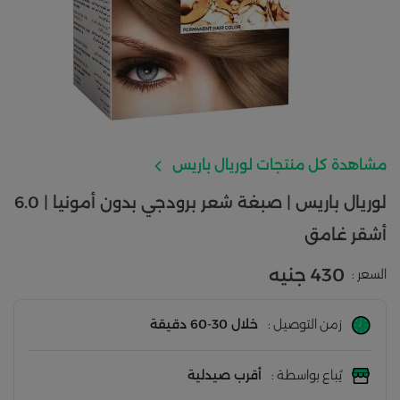
مشاهدة كل منتجات لوريال باريس
لوريال باريس | صبغة شعر برودجي بدون أمونيا | 6.0
أشقر غامق
430 جنيه
السعر :
زمن التوصيل :
خلال 30-60 دقيقة
يُباع بواسطة :
أقرب صيدلية