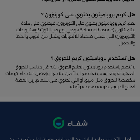
هل كريم بروباميثون يحتوي على كورتيزون ؟
نعم، كريم بروباميثون يحتوي على الكورتيزون، فيحتوي على مادة
بيتاميثازون (Betamethasone)، وهي نوع من الكورتيكوستيرويدات
(الكورتيزون) التي تعمل كمضاد للالتهابات وتقلل من التورم، والحكة،
والاحمرار.
هل يُستخدم بروباميثون كريم للحروق ؟
لا يُنصح باستخدام بروباميثون لعلاج الحروق، لأنه غير مناسب للحروق
المفتوحة وقد يسبب تفاقمها بدلاً من علاجها، ويُفضل استخدام كريمات
مخصصة للحروق مثل ميبو، أو التي تحتوي على سلفاديازين الفضة
لعلاج الحروق بطريقة صحيحة وآمنة.
اطلب الآن جميع احتياجاتك من الصيدلية بسهولة ,اطلب أدويتك من