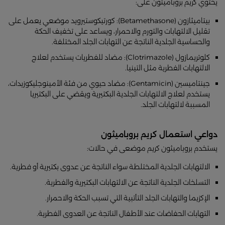
يحتوي كريم بروباميثون على:
بيتاميثازون (Betamethasone): كورتيكوستيرويد موضعي يعمل على
تقليل الالتهابات والتورم والاحمرار، ويساعد على تخفيف الحكة
والحساسية الجلدية الناتجة عن التهابات الجلد المختلفة.
كلوتريمازول (Clotrimazole): مضاد للفطريات يستخدم لعلاج
الالتهابات الفطرية مثل التينيا.
جينتاميسين (Gentamicin): مضاد حيوي من فئة الأمينوجليكوزيدات،
يستخدم لعلاج الالتهابات الجلدية البكتيرية ويقضي على البكتيريا
المسببة لالتهابات الجلد.
دواعي استعمال كريم بروباميثون
يستخدم بروباميثون كريم موضعى في حالات:
الالتهابات الجلدية المختلطة سواء الناتجة عن عدوى بكتيرية أو فطرية.
التسلخات الجلدية الناتجة عن الالتهابات البكتيرية والفطرية.
الإكزيما والتهابات الجلد التأتبية التي تسبب الحكة والاحمرار.
التهابات الحفاضات عند الأطفال الناتجة عن العدوى الفطرية.