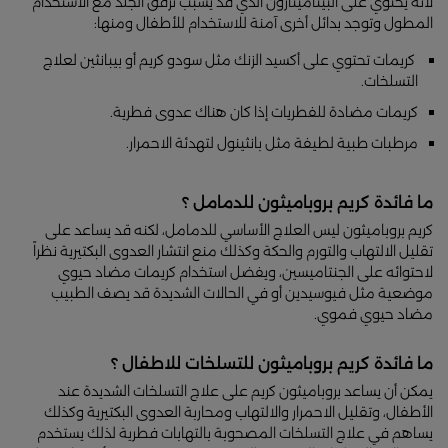
لأنه يحتوي على البيتاميثازون الذي قد يسبب ترقق الجلد مع الاستخدام
المطول وتوجد بدائل أخرى آمنة للاستخدام للأطفال ومنها:
كريمات تحتوي على أكسيد الزنك مثل سودو كريم أو بيبانثين لعلاج
التسلخات.
كريمات مضادة للفطريات إذا كان هناك عدوى فطرية.
مرطبات طبية لطيفة مثل بانثينول لتهدئة الاحمرار.
ما فائدة كريم بروباميثون للدمامل ؟
كريم بروباميثون ليس العلاج الأساسي للدمامل، لكنه قد يساعد على
تقليل الالتهاب والتورم والحكة وكذلك منع انتشار العدوى البكتيرية نظراً
لاحتوائه على الجنتاميسين، ويفضل استخدام كريمات مضاد حيوي
موضعية مثل فيوسيدين أو في الحالات الشديدة قد يصف الطبيب
مضاد حيوي فموي.
ما فائدة كريم بروباميثون للتسلخات للاطفال ؟
يمكن أن يساعد بروباميثون كريم على علاج التسلخات الشديدة عند
الأطفال، وتقليل الاحمرار والالتهاب ومحاربة العدوى البكتيرية وكذلك
يساهم في علاج التسلخات المصحوبة بالتهابات فطرية لذلك يستخدم