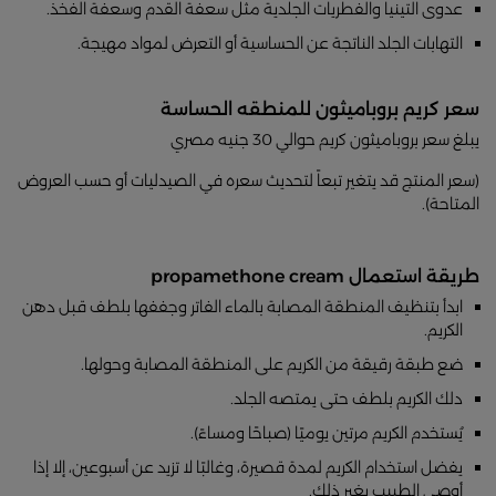
عدوى التينيا والفطريات الجلدية مثل سعفة القدم وسعفة الفخذ.
التهابات الجلد الناتجة عن الحساسية أو التعرض لمواد مهيجة.
سعر كريم بروباميثون للمنطقه الحساسة
يبلغ سعر بروباميثون كريم حوالي 30 جنيه مصري
(سعر المنتج قد يتغير تبعاً لتحديث سعره في الصيدليات أو حسب العروض
المتاحة).
طريقة استعمال propamethone cream
ابدأ بتنظيف المنطقة المصابة بالماء الفاتر وجففها بلطف قبل دهن
الكريم.
ضع طبقة رقيقة من الكريم على المنطقة المصابة وحولها.
دلك الكريم بلطف حتى يمتصه الجلد.
يُستخدم الكريم مرتين يوميًا (صباحًا ومساءً).
يفضل استخدام الكريم لمدة قصيرة، وغالبًا لا تزيد عن أسبوعين، إلا إذا
أوصى الطبيب بغير ذلك.