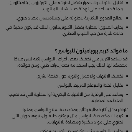
تقليل الالتهاب والاحمرار بفضل احتوائه على الكورتيزون (بيتاميثازون)،
مما قد يساعد على تهدئة حب الشباب الملتهب.
يعالج العدوى البكتيرية لاحتوائه على جينتاميسين مضاد حيوي.
يحارب العدوى الفطرية بفضل الكلوتريمازول، لذلك قد يكون مفيدًا في
حالات نادرة من حب الشباب الفطري.
ما فوائد كريم بروباميثون للبواسير ؟
قد يساعد الكريم على تخفيف بعض أعراض البواسير، لكنه ليس علاجًا
مخصصًا لها، لذلك يجب استخدامه تحت إشراف طبي ومن فوائده:
تخفيف الالتهاب والاحمرار والتورم حول فتحة الشرج.
تقليل الحكة والانزعاج المرتبط بالبواسير.
يساعد على الوقاية من الالتهابات البكتيرية أو الفطرية التي قد تصيب
المنطقة المصابة.
تتوافر بدائل أكثر فعالية وتأثير ومخصصة لعلاج البواسير، ومنها:
كريمات مخصصة للبواسير: مثل بروكتو-جليفنول، نيوهيموران التي
تحتوي على مواد مخدرة ومضادة للالتهابات.
تحاميل البواسير: مثل بروكتوسيديل أو سيديبروكت.