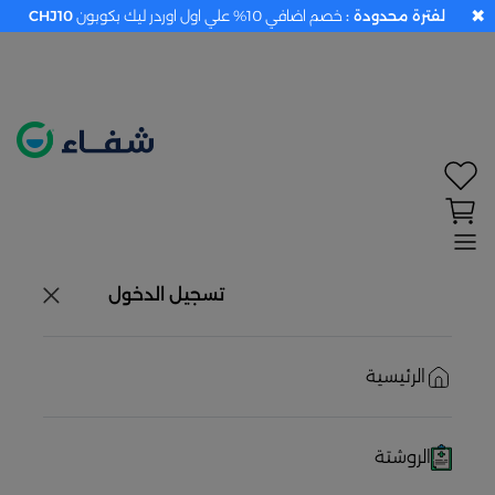
✖
لفترة محدودة :
خصم اضافي 10% علي اول اوردر ليك بكوبون
CHJ10
تحديد الموقع معطل. اضغط هنا لتفعيله قبل اختيار
المنتجات
حاليًا لا يوجد في شبكتنا صيدليات قريبه منك
تسجيل الدخول
الرئيسية
الروشتة