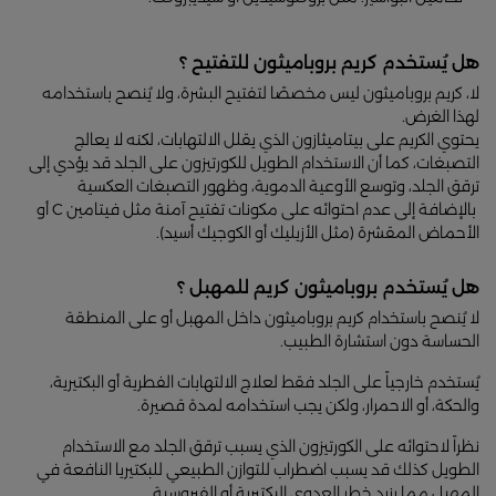
هل يُستخدم كريم بروباميثون للتفتيح ؟
لا، كريم بروباميثون ليس مخصصًا لتفتيح البشرة، ولا يُنصح باستخدامه
لهذا الغرض.
يحتوي الكريم على بيتاميثازون الذي يقلل الالتهابات، لكنه لا يعالج
التصبغات، كما أن الاستخدام الطويل للكورتيزون على الجلد قد يؤدي إلى
ترقق الجلد، وتوسع الأوعية الدموية، وظهور التصبغات العكسية
بالإضافة إلى عدم احتوائه على مكونات تفتيح آمنة مثل فيتامين C أو
الأحماض المقشرة (مثل الأزيليك أو الكوجيك أسيد).
هل يُستخدم بروباميثون كريم للمهبل ؟
لا يُنصح باستخدام كريم بروباميثون داخل المهبل أو على المنطقة
الحساسة دون استشارة الطبيب.
يُستخدم خارجياً على الجلد فقط لعلاج الالتهابات الفطرية أو البكتيرية،
والحكة، أو الاحمرار، ولكن يجب استخدامه لمدة قصيرة.
نظراً لاحتوائه على الكورتيزون الذي يسبب ترقق الجلد مع الاستخدام
الطويل كذلك قد يسبب اضطراب للتوازن الطبيعي للبكتيريا النافعة في
المهبل مما يزيد خطر العدوى البكتيرية أو الفيروسية.