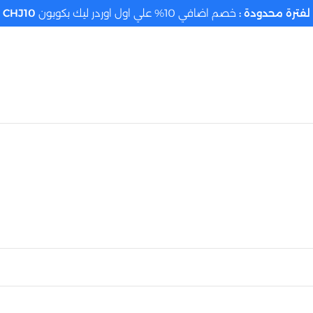
لفترة محدودة :
خصم اضافي 10% علي اول اوردر ليك بكوبون
CHJ10
تحديد الموقع م