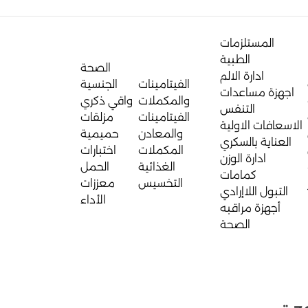
المستلزمات
الطبية
الصحة
ادارة الالم
الفيتامينات
الجنسية
اجهزة مساعدات
والمكملات
واقي ذكري
التنفس
الفيتامينات
مزلقات
الاسعافات الاولية
والمعادن
حميمية
العناية بالسكري
المكملات
اختبارات
ادارة الوزن
الغذائية
الحمل
كمامات
التخسيس
معززات
التبول اللاإرادي
الأداء
أجهزة مراقبه
الصحة