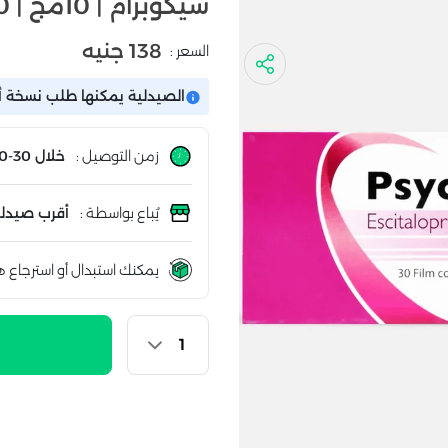
سيكوبرام | 10مج | 30 قرص
138 جنيه
السعر :
الصيدلية يمكنها طلب نسخة أو
زمن التوصيل :
خلال 30-60 دقيقة
يُباع بواسطة :
أقرب صيدلي
يمكنك استبدال أو استرجاع ه