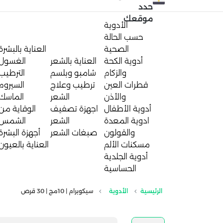
حدد
موقعك
الأدوية
حسب الحالة
الصحية
العناية بالبشرة
أدوية الكحة
العناية بالشعر
الغسول
والزكام
شامبو وبلسم
الترطيب
قطرات العين
ترطيب وعلاج
السيروم
والأذن
الشعر
الماسك
أدوية الأطفال
اجهزة تصفيف
الوقاية من
ادوية المعدة
الشعر
الشمس
والقولون
صبغات الشعر
أجهزة البشرة
مسكنات الألم
العناية بالعيون
أدوية الجلدية
الحساسية
الرئيسية
الأدوية
سيكوبرام | 10مج | 30 قرص