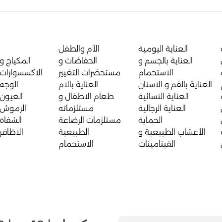
العناية اليومية
الأم والطفل
العناية بالجسم و
الحفاضات و
المكياج و
الاستحمام
مستحضرات التغيير
الاكسسوارات
العناية بالفم و الاسنان
العناية بالام
الوجه
العناية النسائية
طعام الاطفال و
العيون
العناية الرجالية
مستلزماته
الرموش
الحماية
مستلزمات الرضاعة
الشفاه
الأعشاب الطبيعية و
الطبيعية
الاظافر
الفيتامينات
الاستحمام