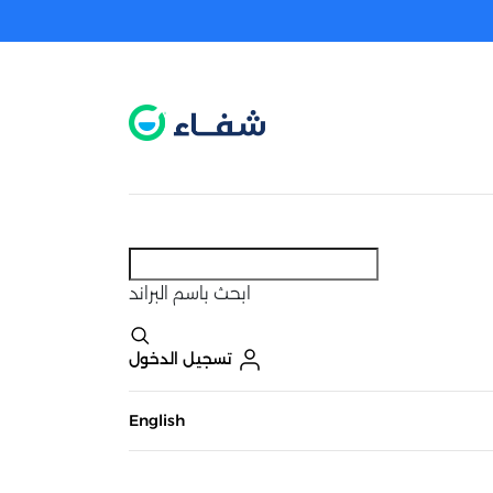
عطل. اضغط هنا لتفعيله قبل اختيار المنتجات
حاليًا لا يوجد في شبكتنا صيدليات قريبه منك
ابحث
باسم البراند
تسجيل الدخول
English