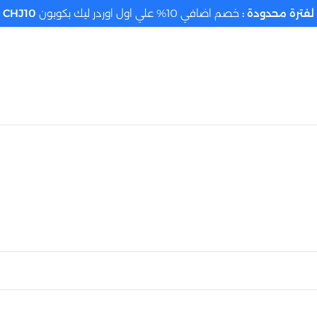
لفترة محدودة :
خصم اضافي 10% علي اول اوردر ليك بكوبون
CHJ10
تحديد الموقع م