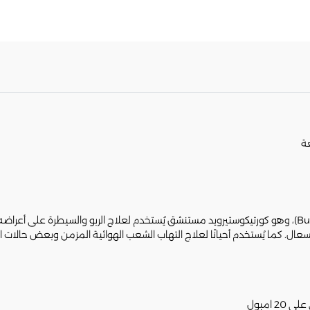
هو دواء يحتوي على المادة الفعالة بوديزونيد (Budesonide)، وهو كورتيكوستيرويد مستنشق يُستخدم لعلاج 
ل. كما يُستخدم أحيانًا لعلاج التهاب الشعب الهوائية المزمن وبعض حالات ا