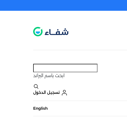
عطل. اضغط هنا لتفعيله قبل اختيار المنتجات
حاليًا لا يوجد في شبكتنا صيدليات قريبه منك
ابحث
باسم البراند
تسجيل الدخول
English