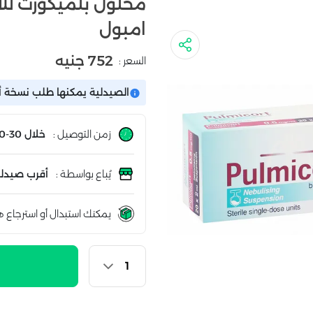
امبول
752 جنيه
السعر :
الصيدلية يمكنها طلب نسخة أو
زمن التوصيل :
خلال 30-60 دقيقة
يُباع بواسطة :
أقرب صيدلي
يمكنك استبدال أو استرجاع ه