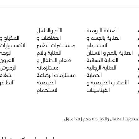
العناية اليومية
الأم والطفل
العناية بالجسم و
الحفاضات و
المكياج و
الاستحمام
مستحضرات التغيير
الاكسسوارات
العناية بالفم و الاسنان
العناية بالام
الوجه
العناية النسائية
طعام الاطفال و
العيون
العناية الرجالية
مستلزماته
الرموش
الحماية
مستلزمات الرضاعة
الشفاه
الأعشاب الطبيعية و
الطبيعية
الاظافر
الفيتامينات
الاستحمام
 للاطفال والكبار 0.5 مجم | 20 امبول