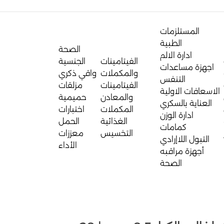
المستلزمات
الطبية
الصحة
ادارة الالم
الفيتامينات
الجنسية
اجهزة مساعدات
والمكملات
واقي ذكري
التنفس
الفيتامينات
مزلقات
الاسعافات الاولية
والمعادن
حميمية
العناية بالسكري
المكملات
اختبارات
ادارة الوزن
الغذائية
الحمل
كمامات
التخسيس
معززات
التبول اللاإرادي
الأداء
أجهزة مراقبه
الصحة