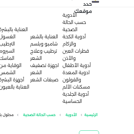
حدد
موقعك
الأدوية
حسب الحالة
الصحية
العناية بالبشرة
أدوية الكحة
العناية بالشعر
الغسول
والزكام
شامبو وبلسم
الترطيب
قطرات العين
ترطيب وعلاج
السيروم
والأذن
الشعر
الماسك
أدوية الأطفال
اجهزة تصفيف
الوقاية من
ادوية المعدة
الشعر
الشمس
والقولون
صبغات الشعر
أجهزة البشرة
مسكنات الألم
العناية بالعيون
أدوية الجلدية
الحساسية
الرئيسية
الأدوية
حسب الحالة الصحية
محلول بلميكورت