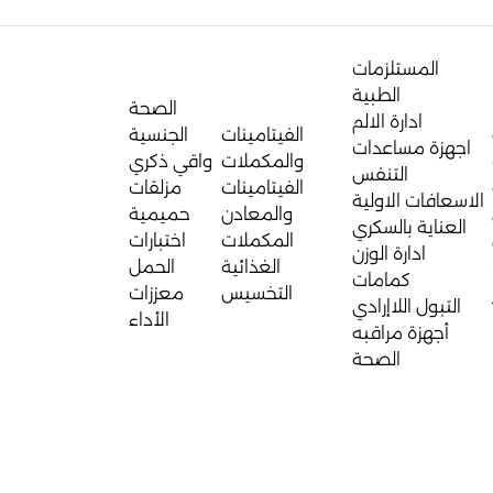
المستلزمات
الطبية
الصحة
ادارة الالم
الفيتامينات
الجنسية
اجهزة مساعدات
والمكملات
واقي ذكري
التنفس
الفيتامينات
مزلقات
الاسعافات الاولية
والمعادن
حميمية
العناية بالسكري
المكملات
اختبارات
ادارة الوزن
الغذائية
الحمل
كمامات
التخسيس
معززات
التبول اللاإرادي
الأداء
أجهزة مراقبه
الصحة