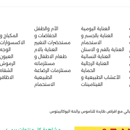
العناية اليومية
الأم والطفل
العناية بالجسم و
الحفاضات و
المكياج و
الاستحمام
مستحضرات التغيير
الاكسسوارات
العناية بالفم و الاسنان
العناية بالام
الوجه
العناية النسائية
طعام الاطفال و
العيون
العناية الرجالية
مستلزماته
الرموش
الحماية
مستلزمات الرضاعة
الشفاه
الأعشاب الطبيعية و
الطبيعية
الاظافر
الفيتامينات
الاستحمام
ربائي مع اقراص طاردة للناموس برائحة اليوكاليبتوس
مشاهدة كل منتجات ريد