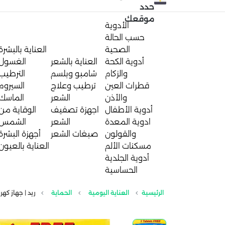
حدد
موقعك
الأدوية
حسب الحالة
الصحية
العناية بالبشرة
أدوية الكحة
العناية بالشعر
الغسول
والزكام
شامبو وبلسم
الترطيب
قطرات العين
ترطيب وعلاج
السيروم
والأذن
الشعر
الماسك
أدوية الأطفال
اجهزة تصفيف
الوقاية من
ادوية المعدة
الشعر
الشمس
والقولون
صبغات الشعر
أجهزة البشرة
مسكنات الألم
العناية بالعيون
أدوية الجلدية
الحساسية
الرئيسية
العناية اليومية
الحماية
ريد | جهاز كه