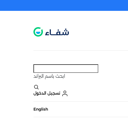
عطل. اضغط هنا لتفعيله قبل اختيار المنتجات
حاليًا لا يوجد في شبكتنا صيدليات قريبه منك
ابحث
باسم البراند
تسجيل الدخول
English