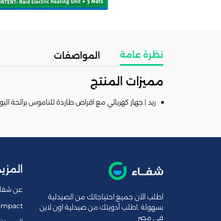
نظرة عامة
المواصفات
مميزات المنتج
ريد | جهاز كهربائي مع اقراص طاردة للناموس برائحة الي
المزيد
عن شفا
اطلب الآن جميع احتياجاتك من الصيدلية
Impact
بسهولة ,اطلب أدويتك من صيدلية اون لاين
فى مصر