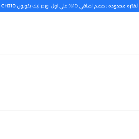
لفترة محدودة :
خصم اضافي 10% علي اول اوردر ليك بكوبون
CHJ10
تحديد الموقع م