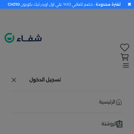
✖
لفترة محدودة :
خصم اضافي 10% علي اول اوردر ليك بكوبون
CHJ10
تحديد الموقع معطل. اضغط هنا لتفعيله قبل اختيار
المنتجات
حاليًا لا يوجد في شبكتنا صيدليات قريبه منك
تسجيل الدخول
الرئيسية
الروشتة