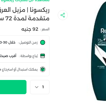
ريكسونا | مزيل العر
متقدمة لمدة 72 ساعة للرجال | 50 مل
92 جنيه
السعر :
زمن التوصيل :
خلال 30-60 دقيقة
يُباع بواسطة :
أقرب صيدلي
يمكنك استبدال أو استرجاع ه