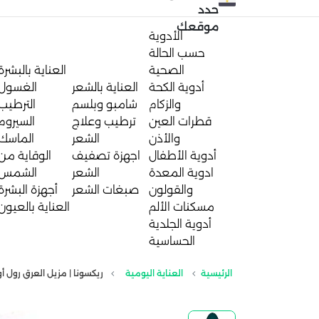
حدد
موقعك
الأدوية
حسب الحالة
الصحية
العناية بالبشرة
أدوية الكحة
العناية بالشعر
الغسول
والزكام
شامبو وبلسم
الترطيب
قطرات العين
ترطيب وعلاج
السيروم
والأذن
الشعر
الماسك
أدوية الأطفال
اجهزة تصفيف
الوقاية من
ادوية المعدة
الشعر
الشمس
والقولون
صبغات الشعر
أجهزة البشرة
مسكنات الألم
العناية بالعيون
أدوية الجلدية
الحساسية
الرئيسية
العناية اليومية
ريكسونا | مزيل العرق رول أون غير مر