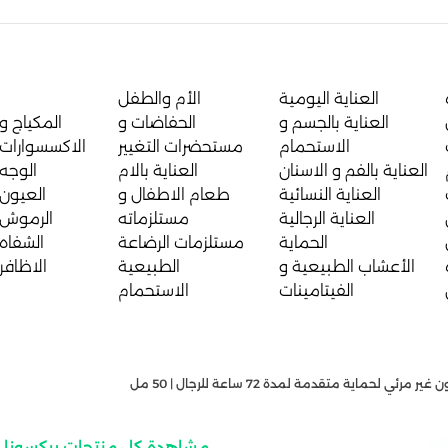
العناية اليومية
الأم والطفل
العناية بالجسم و
الحفاضات و
المكياج و
الاستحمام
مستحضرات التغيير
الاكسسوارات
العناية بالفم و الاسنان
العناية بالام
الوجه
العناية النسائية
طعام الاطفال و
العيون
العناية الرجالية
مستلزماته
الرموش
الحماية
مستلزمات الرضاعة
الشفاه
الأعشاب الطبيعية و
الطبيعية
الاظافر
الفيتامينات
الاستحمام
ئي لحماية متقدمة لمدة 72 ساعة للرجال | 50 مل
مشاهدة كل منتجات ريكسونا