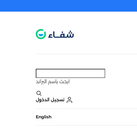
عطل. اضغط هنا لتفعيله قبل اختيار المنتجات
حاليًا لا يوجد في شبكتنا صيدليات قريبه منك
ابحث
باسم البراند
تسجيل الدخول
English