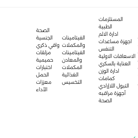
المستلزمات
الطبية
الصحة
ادارة الالم
الفيتامينات
الجنسية
اجهزة مساعدات
والمكملات
واقي ذكري
التنفس
الفيتامينات
مزلقات
الاسعافات الاولية
والمعادن
حميمية
العناية بالسكري
المكملات
اختبارات
ادارة الوزن
الغذائية
الحمل
كمامات
التخسيس
معززات
التبول اللاإرادي
الأداء
أجهزة مراقبه
الصحة