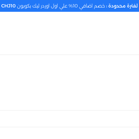
لفترة محدودة :
خصم اضافي 10% علي اول اوردر ليك بكوبون
CHJ10
تحديد الموقع م