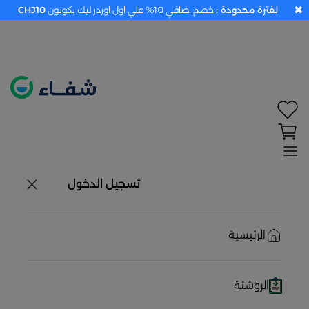
✖
لفترة محدودة :
خصم اضافي 10% علي اول اوردر ليك بكوبون
CHJ10
تحديد الموقع معطل. اضغط هنا لتفعيله قبل اختيار
المنتجات
حاليًا لا يوجد في شبكتنا صيدليات قريبه منك
تسجيل الدخول
الرئيسية
الروشتة