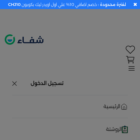
✖
لفترة محدودة :
خصم اضافي 10% علي اول اوردر ليك بكوبون
CHJ10
تحديد الموقع معطل. اضغط هنا لتفعيله قبل اختيار
المنتجات
حاليًا لا يوجد في شبكتنا صيدليات قريبه منك
تسجيل الدخول
الرئيسية
الروشتة