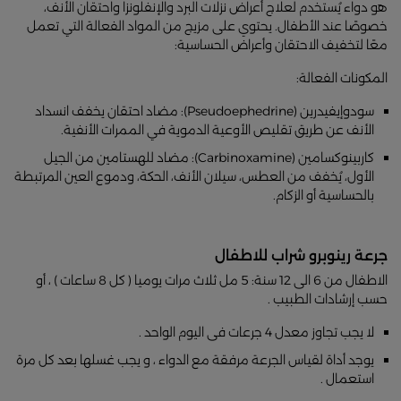
هو دواء يُستخدم لعلاج أعراض نزلات البرد والإنفلونزا واحتقان الأنف،
خصوصًا عند الأطفال. يحتوي على مزيج من المواد الفعالة التي تعمل
معًا لتخفيف الاحتقان وأعراض الحساسية:
المكونات الفعالة:
سودوإيفيدرين (Pseudoephedrine): مضاد احتقان يخفف انسداد
الأنف عن طريق تقليص الأوعية الدموية في الممرات الأنفية.
كاربينوكسامين (Carbinoxamine): مضاد للهستامين من الجيل
الأول، يُخفف من العطس، سيلان الأنف، الحكة، ودموع العين المرتبطة
بالحساسية أو الزكام.
جرعة رينوبرو شراب للاطفال
الاطفال من 6 الى 12 سنة: 5 مل ثلاث مرات يوميا ( كل 8 ساعات ) ، أو
حسب إرشادات الطبيب .
لا يجب تجاوز معدل 4 جرعات فى اليوم الواحد .
يوجد أداة لقياس الجرعة مرفقة مع الدواء ، و يجب غسلها بعد كل مرة
استعمال .