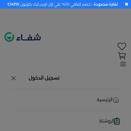
✖
لفترة محدودة :
خصم اضافي 10% علي اول اوردر ليك بكوبون
CHJ10
تحديد الموقع معطل. اضغط هنا لتفعيله قبل اختيار
المنتجات
حاليًا لا يوجد في شبكتنا صيدليات قريبه منك
تسجيل الدخول
الرئيسية
الروشتة