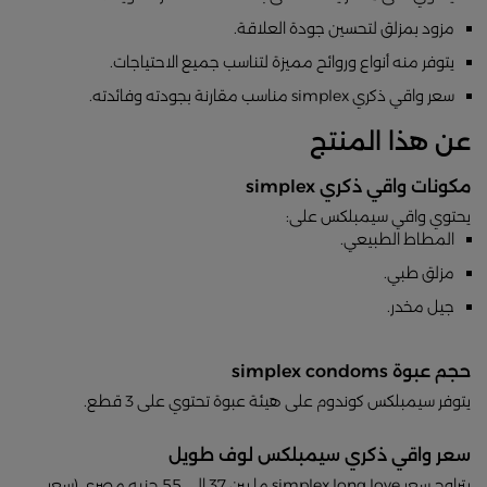
مزود بمزلق لتحسين جودة العلاقة.
يتوفر منه أنواع وروائح مميزة لتناسب جميع الاحتياجات.
سعر واقي ذكري simplex مناسب مقارنة بجودته وفائدته.
عن هذا المنتج
مكونات واقي ذكري simplex
يحتوي واقي سيمبلكس على:
المطاط الطبيعي.
مزلق طبي.
جيل مخدر.
حجم عبوة simplex condoms
يتوفر سيمبلكس كوندوم على هيئة عبوة تحتوي على 3 قطع.
سعر واقي ذكري سيمبلكس لوف طويل
يتراوح سعر simplex long love ما بين 37 إلى 55 جنيه مصري (سعر