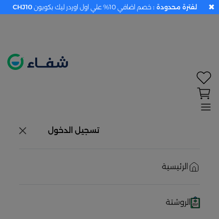
✖
لفترة محدودة :
خصم اضافي 10% علي اول اوردر ليك بكوبون
CHJ10
تحديد الموقع معطل. اضغط هنا لتفعيله قبل اختيار
المنتجات
حاليًا لا يوجد في شبكتنا صيدليات قريبه منك
تسجيل الدخول
الرئيسية
الروشتة