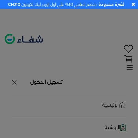
✖
لفترة محدودة :
خصم اضافي 10% علي اول اوردر ليك بكوبون
CHJ10
تحديد الموقع معطل. اضغط هنا لتفعيله قبل اختيار
المنتجات
حاليًا لا يوجد في شبكتنا صيدليات قريبه منك
تسجيل الدخول
الرئيسية
الروشتة