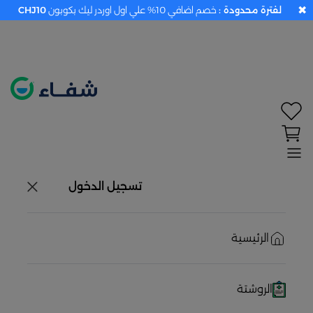
✖
لفترة محدودة :
خصم اضافي 10% علي اول اوردر ليك بكوبون
CHJ10
تحديد الموقع معطل. اضغط هنا لتفعيله قبل اختيار
المنتجات
حاليًا لا يوجد في شبكتنا صيدليات قريبه منك
تسجيل الدخول
الرئيسية
الروشتة