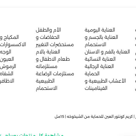
العناية اليومية
الأم والطفل
العناية بالجسم و
الحفاضات و
المكياج و
الاستحمام
مستحضرات التغيير
الاكسسوارات
العناية بالفم و الاسنان
العناية بالام
الوجه
العناية النسائية
طعام الاطفال و
العيون
العناية الرجالية
مستلزماته
الرموش
الحماية
مستلزمات الرضاعة
الشفاه
الأعشاب الطبيعية و
الطبيعية
الاظافر
الفيتامينات
الاستحمام
| كريم كونتور العين للحماية من الشيخوخه | 15مل
مشاهدة كل منتجات يورياج