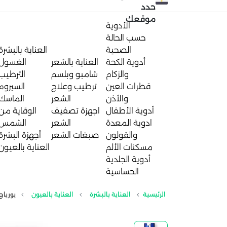
حدد
موقعك
الأدوية
حسب الحالة
الصحية
العناية بالبشرة
أدوية الكحة
العناية بالشعر
الغسول
والزكام
شامبو وبلسم
الترطيب
قطرات العين
ترطيب وعلاج
السيروم
والأذن
الشعر
الماسك
أدوية الأطفال
اجهزة تصفيف
الوقاية من
ادوية المعدة
الشعر
الشمس
والقولون
صبغات الشعر
أجهزة البشرة
مسكنات الألم
العناية بالعيون
أدوية الجلدية
الحساسية
الرئيسية
العناية بالبشرة
العناية بالعيون
يورياج 