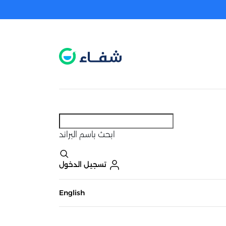
عطل. اضغط هنا لتفعيله قبل اختيار المنتجات
حاليًا لا يوجد في شبكتنا صيدليات قريبه منك
ابحث
باسم البراند
تسجيل الدخول
English