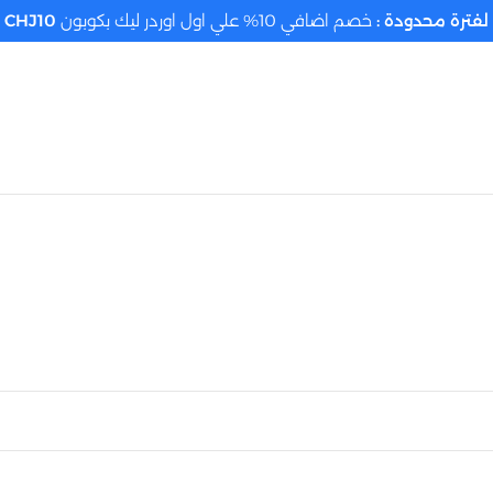
لفترة محدودة :
خصم اضافي 10% علي اول اوردر ليك بكوبون
CHJ10
تحديد الموقع م