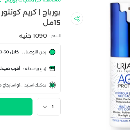
يورياج | كريم كونتو
15مل
1090 جنيه
السعر :
زمن التوصيل :
خلال 30-60 دقيقة
يُباع بواسطة :
أقرب صيدلي
يمكنك استبدال أو استرجاع ه