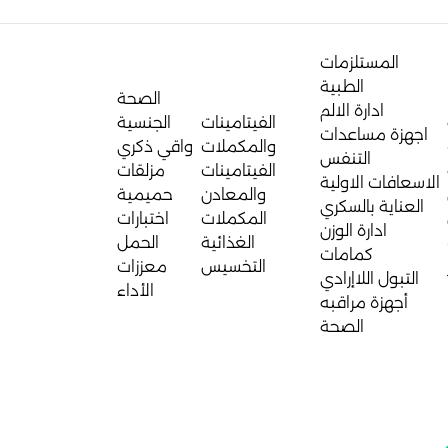
المستلزمات
الطبية
الصحة
ادارة الالم
الفيتامينات
الجنسية
اجهزة مساعدات
والمكملات
واقي ذكري
التنفس
الفيتامينات
مزلقات
الاسعافات الاولية
والمعادن
حميمية
العناية بالسكري
المكملات
اختبارات
ادارة الوزن
الغذائية
الحمل
كمامات
التخسيس
معززات
التبول اللاإرادي
الأداء
أجهزة مراقبه
الصحة