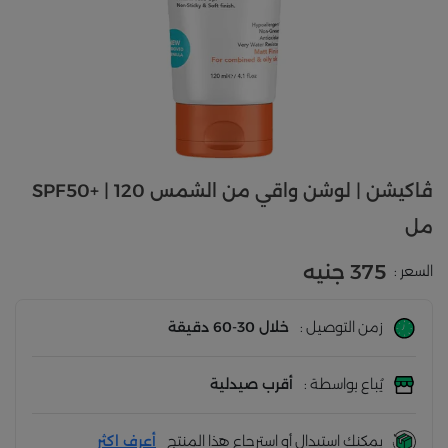
ڤاكيشن | لوشن واقي من الشمس SPF50+ | 120
مل
375 جنيه
السعر :
زمن التوصيل :
خلال 30-60 دقيقة
يُباع بواسطة :
أقرب صيدلية
يمكنك استبدال أو استرجاع هذا المنتج
أعرف اكثر