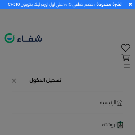
✖
لفترة محدودة :
خصم اضافي 10% علي اول اوردر ليك بكوبون
CHJ10
تحديد الموقع معطل. اضغط هنا لتفعيله قبل اختيار
المنتجات
حاليًا لا يوجد في شبكتنا صيدليات قريبه منك
تسجيل الدخول
الرئيسية
الروشتة