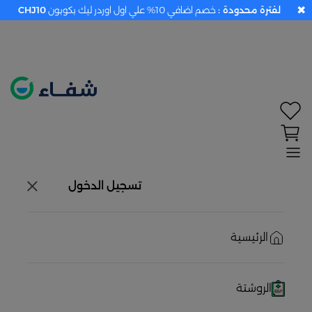
✖
لفترة محدودة :
خصم اضافي 10% علي اول اوردر ليك بكوبون
CHJ10
تحديد الموقع معطل. اضغط هنا لتفعيله قبل اختيار
المنتجات
حاليًا لا يوجد في شبكتنا صيدليات قريبه منك
تسجيل الدخول
الرئيسية
الروشتة