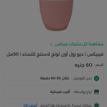
مشاهدة كل منتجات فيبكس
فيبيكس | ديو رول أون لونج لاستنج للنساء | 50مل
60 جنيه
السعر :
زمن التوصيل :
خلال 30-60 دقيقة
يُباع بواسطة :
أقرب صيدلية
يمكنك استبدال أو استرجاع هذا المنتج
أعرف اكثر