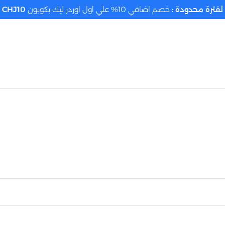
لفترة محدودة :
خصم اضافي 10% علي اول اوردر ليك بكوبون
CHJ10
تحديد الموقع م