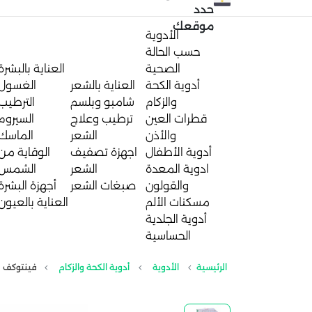
حدد
موقعك
الأدوية
حسب الحالة
الصحية
العناية بالبشرة
أدوية الكحة
العناية بالشعر
الغسول
والزكام
شامبو وبلسم
الترطيب
قطرات العين
ترطيب وعلاج
السيروم
والأذن
الشعر
الماسك
أدوية الأطفال
اجهزة تصفيف
الوقاية من
ادوية المعدة
الشعر
الشمس
والقولون
صبغات الشعر
أجهزة البشرة
مسكنات الألم
العناية بالعيون
أدوية الجلدية
الحساسية
الرئيسية
الأدوية
أدوية الكحة والزكام
فينتوكف شرا