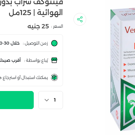
فينتوكف شراب بدون
الهوائية | 125مل
25 جنيه
السعر :
زمن التوصيل :
خلال 30-60 دقيقة
يُباع بواسطة :
أقرب صيدلي
يمكنك استبدال أو استرجاع ه