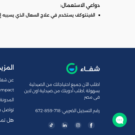
دواعي الاستعمال:
الفينتوكف يستخدم في علاج السعال الذي يسببه إضطرا
المزيد
عن شفا
اطلب الآن جميع احتياجاتك من الصيدلية
Impact
بسهولة ,اطلب أدويتك من صيدلية اون لاين
فى مصر
المدونة
تواصل م
رقم التسجيل الضريبي: 718-859-672
تواصل معنا
هل تمل