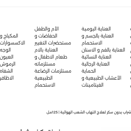
العناية اليومية
الأم والطفل
العناية بالجسم و
الحفاضات و
المكياج و
الاستحمام
مستحضرات التغيير
الاكسسوارات
العناية بالفم و الاسنان
العناية بالام
الوجه
العناية النسائية
طعام الاطفال و
العيون
العناية الرجالية
مستلزماته
الرموش
الحماية
مستلزمات الرضاعة
الشفاه
الأعشاب الطبيعية و
الطبيعية
الاظافر
الفيتامينات
الاستحمام
ب بدون سكر لعلاج التهاب الشعب الهوائية | 125مل