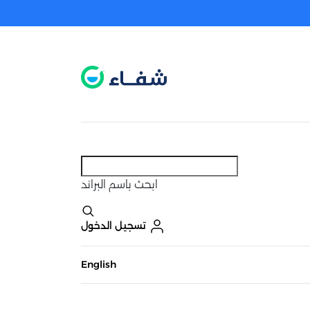
عطل. اضغط هنا لتفعيله قبل اختيار المنتجات
حاليًا لا يوجد في شبكتنا صيدليات قريبه منك
ابحث
باسم البراند
تسجيل الدخول
English