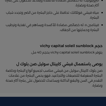
البروبيوتيك: له خصائص مضادة للأكسدة ويساعد للحصول على بشرة
أكثر صحة ونضارة.
مياه فيشي فولكانك: تحافظ على حاجز البشرة من الضرر وتجدد شباب
البشرة.
فيتامين ه: له خصائص مضادة للأكسدة ويساهم في تغذية وترطيب
البشرة وحمايتها من الجفاف.
حجم vichy capital soleil sunblock
يتوفر vichy capital soleil sunblock بحجم 40 مل.
يوصى باستعمال فيشي كابيتال سوليل صن بلوك ل
صن بلوك كابيتال سوليل من فيشي مناسب لجميع أنواع البشرة وخاصة
البشرة المعرضة للتصبغات والتجاعيد، فهو يحمي البشرة من علامات
التقدم في السن والبقع الداكنة ويساعدك للحصول على بشرة أكثر صحة
ونضارة.