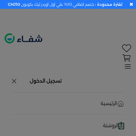
✖
لفترة محدودة :
خصم اضافي 10% علي اول اوردر ليك بكوبون
CHJ10
تحديد الموقع معطل. اضغط هنا لتفعيله قبل اختيار
المنتجات
حاليًا لا يوجد في شبكتنا صيدليات قريبه منك
تسجيل الدخول
الرئيسية
الروشتة