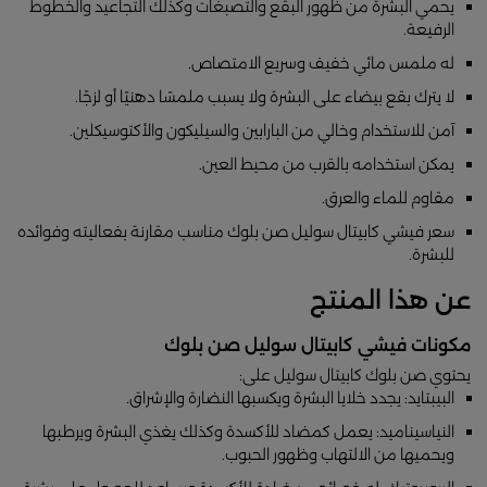
يحمي البشرة من ظهور البقع والتصبغات وكذلك التجاعيد والخطوط
الرفيعة.
له ملمس مائي خفيف وسريع الامتصاص.
لا يترك بقع بيضاء على البشرة ولا يسبب ملمسًا دهنيًا أو لزجًا.
آمن للاستخدام وخالي من البارابين والسيليكون والأكتوسيكلين.
يمكن استخدامه بالقرب من محيط العين.
مقاوم للماء والعرق.
سعر فيشي كابيتال سوليل صن بلوك مناسب مقارنة بفعاليته وفوائده
للبشرة.
عن هذا المنتج
مكونات فيشي كابيتال سوليل صن بلوك
يحتوي صن بلوك كابيتال سوليل على:
البيبتايد: يجدد خلايا البشرة ويكسبها النضارة والإشراق.
النياسيناميد: يعمل كمضاد للأكسدة وكذلك يغذي البشرة ويرطبها
ويحميها من الالتهاب وظهور الحبوب.