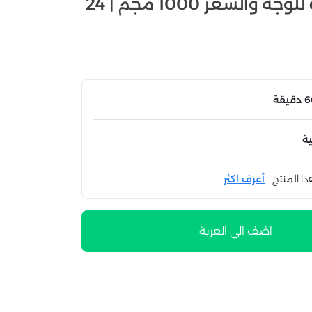
كبسولات فيتامين e للوجه والشعر 1000 مجم | 24
ة
ذا المنتج
أعرف اكثر
اضف الى العربة