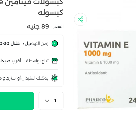
كبسوله
89 جنيه
السعر :
زمن التوصيل :
خلال 30-60 دقيقة
يُباع بواسطة :
أقرب صيدلي
يمكنك استبدال أو استرجاع ه