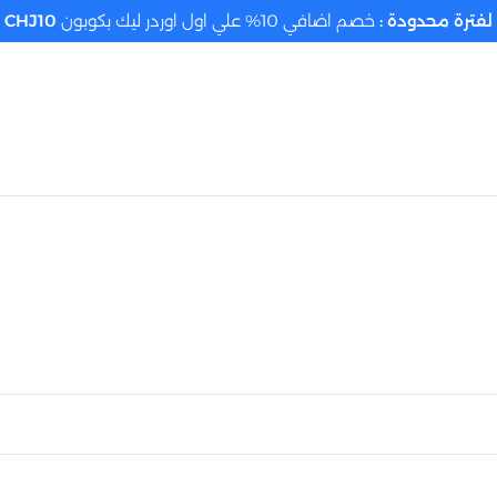
لفترة محدودة :
خصم اضافي 10% علي اول اوردر ليك بكوبون
CHJ10
تحديد الموقع م