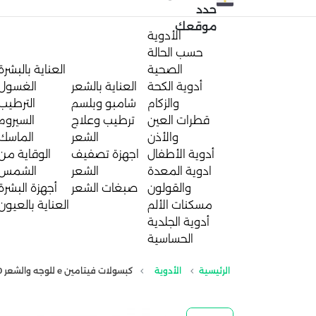
حدد
موقعك
الأدوية
حسب الحالة
الصحية
العناية بالبشرة
أدوية الكحة
العناية بالشعر
الغسول
والزكام
شامبو وبلسم
الترطيب
قطرات العين
ترطيب وعلاج
السيروم
والأذن
الشعر
الماسك
أدوية الأطفال
اجهزة تصفيف
الوقاية من
ادوية المعدة
الشعر
الشمس
والقولون
صبغات الشعر
أجهزة البشرة
مسكنات الألم
العناية بالعيون
أدوية الجلدية
الحساسية
الرئيسية
الأدوية
كبسولات فيتامين e للوجه والشعر 1000 مجم | 24 كبسوله