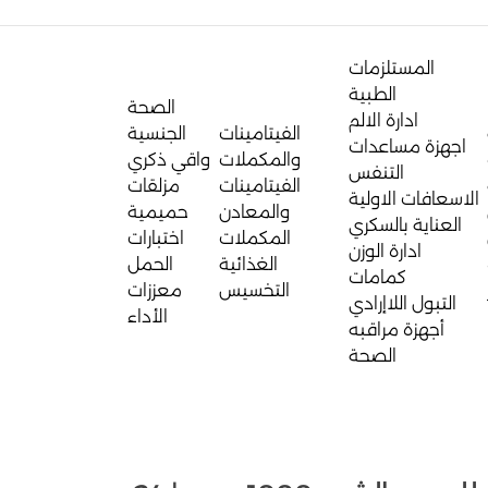
المستلزمات
الطبية
الصحة
ادارة الالم
الفيتامينات
الجنسية
اجهزة مساعدات
والمكملات
واقي ذكري
التنفس
الفيتامينات
مزلقات
الاسعافات الاولية
والمعادن
حميمية
العناية بالسكري
المكملات
اختبارات
ادارة الوزن
الغذائية
الحمل
كمامات
التخسيس
معززات
التبول اللاإرادي
الأداء
أجهزة مراقبه
الصحة