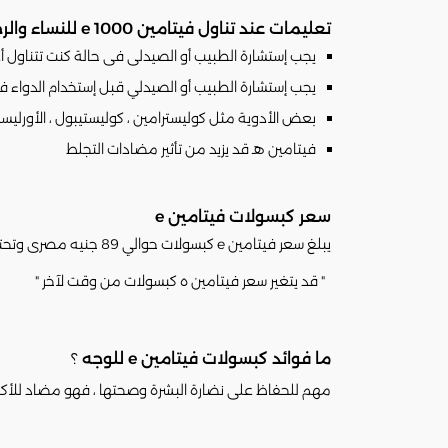
تعليمات عند تناول فيتامين e 1000 للنساء والرجال
يجب إستشارة الطبيب أو الصيدلى فى حالة كنت تتناول أ
يجب إستشارة الطبيب أو الصيدلي قبل إستخدام الدواء ف
بعض الأدوية مثل كوليسترامين ، كوليستيبول ، الأورلي
فيتامين هـ قد يزيد من تأثير مضادات التجلط
سعر كبسولات فيتامين e
يبلغ سعر فيتامين e كبسولات حوالي 89 جنيه مصرى وتحتوى العلبة على 2 شريط - 24 كبسول
" قد يتغير سعر فيتامين ه كبسولات من وقت لآخر "
ما فوائد كبسولات فيتامين e للوجه
؟
مهم للحفاظ على نضارة البشرة وصحتها ، فهو مضاد للأكس