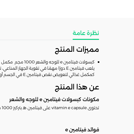
نظرة عامة
مميزات المنتج
كبسولات فيتامين e
يلعب فيتامين E دورًا مهمًا في تقوية الجه
كمكمل غذائي لتعويض نقص فيتامين E في الجسم أو استخدام محتوى الكبسولات موضعيًا للعناية بالبشرة والشعر
عن هذا المنتج
مكونات كبسولات فيتامين e للوجه والشعر
تحتوى vitamin e capsule على فيتامين هـ بتركيز 1000 ملجم
فوائد فيتامين e