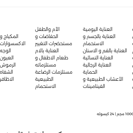
العناية اليومية
الأم والطفل
العناية بالجسم و
الحفاضات و
المكياج و
الاستحمام
مستحضرات التغيير
الاكسسوارات
العناية بالفم و الاسنان
العناية بالام
الوجه
العناية النسائية
طعام الاطفال و
العيون
العناية الرجالية
مستلزماته
الرموش
الحماية
مستلزمات الرضاعة
الشفاه
الأعشاب الطبيعية و
الطبيعية
الاظافر
الفيتامينات
الاستحمام