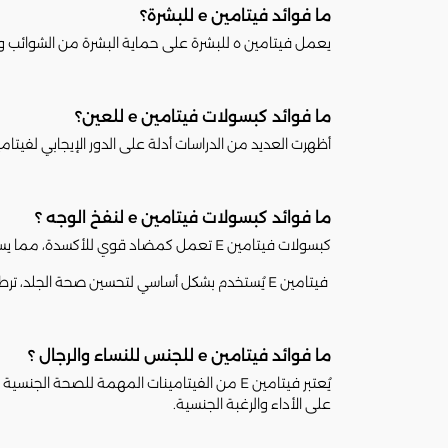
ما فوائد فيتامين e للبشرة؟
يعمل فيتامين ه للبشرة على حماية البشرة من الشوائب وأ
ما فوائد كبسولات فيتامين e للعين؟
أظهرت العديد من الدراسات أدلة على الدور الإيجابي لفيتام
ما فوائد كبسولات فيتامين e لنفخ الوجه ؟
كبسولات فيتامين E تعمل كمضاد قوي للأكسدة، مما يساعد على تحسين مرونة الجلد، تحفيز إنتاج الكولاجين، وتقليل التجاعيد والخطوط الرفيعة، مما يمنح الوجه مظهرًا أكثر امتلاءً وحيوية.
فيتامين E يُستخدم بشكل أساسي لتحسين صحة الجلد، ترطيبه، وتقليل التجاعيد، لكنه لا يؤدي إلى امتلاء الوجه بطريقة مشابهة لاكتساب الوزن.
ما فوائد فيتامين e للجنس للنساء والرجال ؟
يُعتبر فيتامين E من الفيتامينات المهمة للص
على الأداء والرغبة الجنسية.