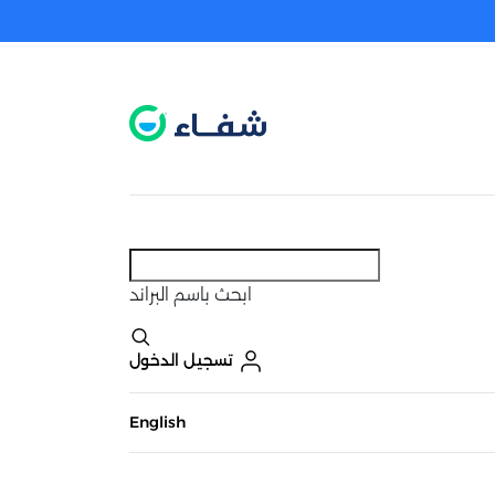
عطل. اضغط هنا لتفعيله قبل اختيار المنتجات
حاليًا لا يوجد في شبكتنا صيدليات قريبه منك
ابحث
باسم البراند
تسجيل الدخول
English