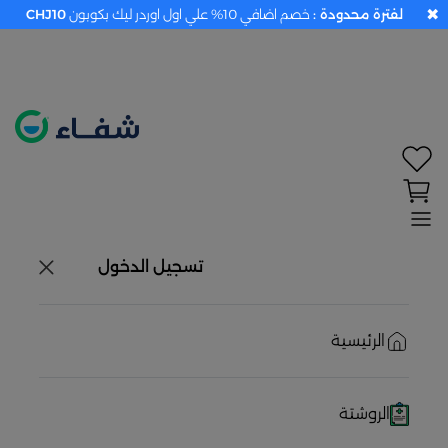
✖
لفترة محدودة :
خصم اضافي 10% علي اول اوردر ليك بكوبون
CHJ10
تحديد الموقع معطل. اضغط هنا لتفعيله قبل اختيار
المنتجات
حاليًا لا يوجد في شبكتنا صيدليات قريبه منك
تسجيل الدخول
الرئيسية
الروشتة