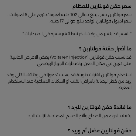
سعر حقن فولتارين للعظام
سعر فولتارين حقن يبلغ حوالى 102 جنيه لعبوة تحتوى على 6 امبولات ،
سعر امبول فولتارين الواحد يبلغ حوالى 17 جنيه.
" السعر قد يتغير من وقت لاخر تبعاً لتغير سعره فى الصيدليات "
ما أضرار حقنة فولتارين ؟
قد تسبب حقن فولتارين (Voltaren Injection) بعض الاعراض الجانبية
مثل: تهيج في مكان الحقن. واضطرات الجهاز الهضمي
استخدام فولتارين لفترات طويلة قد يسبب تدهورًا في وظائف الكلى وقد
يزيد من خطر الإصابة بأمراض القلب أو السكتات الدماغية عند الاستخدام
المفرط.
ما فائدة حقن فولتارين للبرد ؟
يخفف الدواء من الصداع وآلام الجسم المصاحبة لنزلات البرد
حقن فولتارين عضل أم وريد ؟