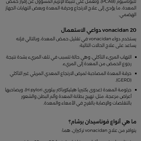
للبوتاسيوم (PCAB)، وتعمل على تثبيط الإنزيم المسؤول عن إفراز حمض
المعدة، ما يؤدي إلى علاج الارتجاع وحرقة المعدة وبعض التهابات الجهاز
الهضمي.
vonacidan 20 دواعي الاستعمال
يستخدم دواء vonacidan في تقليل حمض المعدة، وبالتالي فإنه
يساعد على علاج الحالات التالية:
التهاب المريء التآكلي، وهي حالة تتسبب في تلف المريء بشدة نتيجة
رجوع الحمض من المعدة إلى المريء.
حرقة المعدة المصاحبة لمرض الارتجاع المعدي المريئي غير التآكلي
(GERD).
جرثومة المعدة (عدوى بكتيريا هيليكوباكتر بيلوري H pylori)، ويصاحبها
أعراض مزعجة، مثل: تهيج بطانة المعدة وألم البطن والشعور
بالتقلصات والإصابة بالقرح في الأمعاء والمعدة.
ما هي أنواع فوناسيدان برشام؟
يتوافر من علاج vonacidan تركيزان، هما: