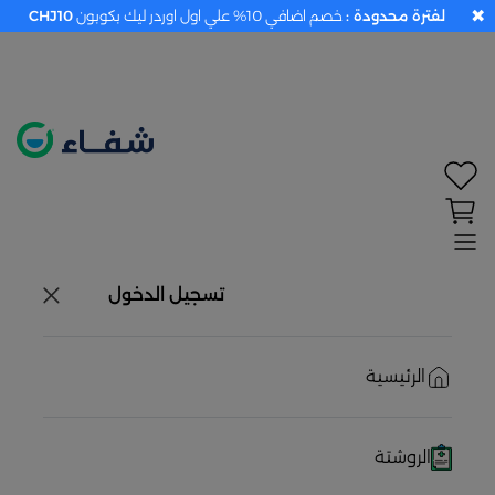
✖
لفترة محدودة :
خصم اضافي 10% علي اول اوردر ليك بكوبون
CHJ10
تحديد الموقع معطل. اضغط هنا لتفعيله قبل اختيار
المنتجات
حاليًا لا يوجد في شبكتنا صيدليات قريبه منك
تسجيل الدخول
الرئيسية
الروشتة