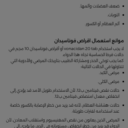
ضعف العضلات وألمها.
النوبات.
ألم العظام أو الكسور.
موانع استعمال اقراص فوناسيدان
لا يجب استخدام vonacidan 20 tab أو أقراص فوناسيدان 10 مجم في
حالات فرط الحساسية تجاه هذا الدواء.
كما يجب توخي الحذر ومشاركة الطبيب بتاريخك المرضي والأدوية التي
تتناولها في الحالات التالية:
مرضى الكبد.
مرضى الكلى.
حالات نقص فيتامين ب12، لأن الاستخدام طويل الأمد قد يؤدي إلى
انخفاض معدل امتصاص فيتامين ب12.
حالات هشاشة العظام، لأنه قد يزيد من خطر الإصابة بالكسور خاصة
عند استخدامه لفترات طويلة.
المرضى الذين يعانون من نقص المغنيسيوم واستقلاب المعادن، لأن
الدواء قد يزيد من خطر انخفاض مستوياته في الدم، ما يؤدي إلى