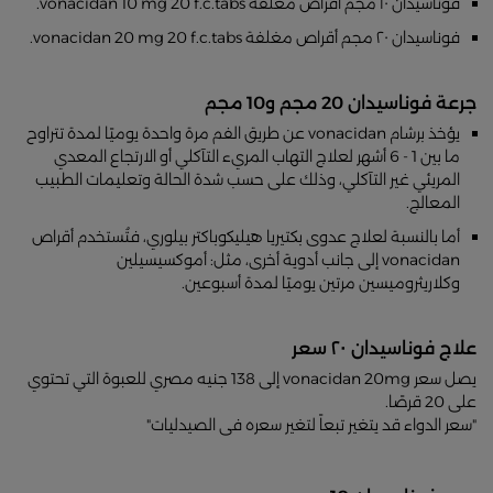
فوناسيدان ١٠ مجم أقراص مغلفة vonacidan 10 mg 20 f.c.tabs.
فوناسيدان ٢٠ مجم أقراص مغلفة vonacidan 20 mg 20 f.c.tabs.
جرعة فوناسيدان 20 مجم و10 مجم
يؤخذ برشام vonacidan عن طريق الفم مرة واحدة يوميًا لمدة تتراوح
ما بين 1 - 6 أشهر لعلاج التهاب المريء التآكلي أو الارتجاع المعدي
المريئي غير التآكلي، وذلك على حسب شدة الحالة وتعليمات الطبيب
المعالج.
أما بالنسبة لعلاج عدوى بكتيريا هيليكوباكتر بيلوري، فتُستخدم أقراص
vonacidan إلى جانب أدوية أخرى، مثل: أموكسيسيلين
وكلاريثروميسين مرتين يوميًا لمدة أسبوعين.
علاج فوناسيدان ٢٠ سعر
يصل سعر vonacidan 20mg إلى 138 جنيه مصري للعبوة التي تحتوي
على 20 قرصًا.
"سعر الدواء قد يتغير تبعاً لتغير سعره فى الصيدليات"