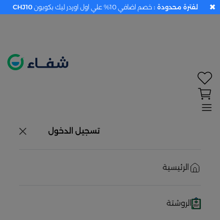
✖
لفترة محدودة :
خصم اضافي 10% علي اول اوردر ليك بكوبون
CHJ10
تحديد الموقع معطل. اضغط هنا لتفعيله قبل اختيار
المنتجات
حاليًا لا يوجد في شبكتنا صيدليات قريبه منك
تسجيل الدخول
الرئيسية
الروشتة