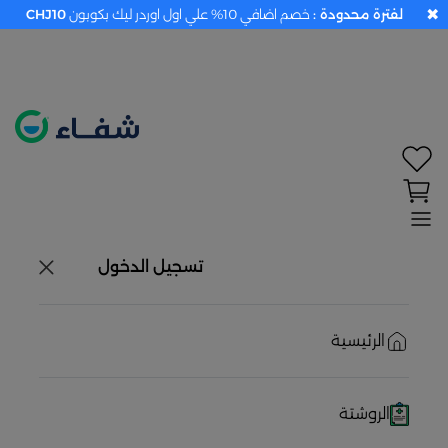
✖
لفترة محدودة :
خصم اضافي 10% علي اول اوردر ليك بكوبون
CHJ10
تحديد الموقع معطل. اضغط هنا لتفعيله قبل اختيار
المنتجات
حاليًا لا يوجد في شبكتنا صيدليات قريبه منك
تسجيل الدخول
الرئيسية
الروشتة