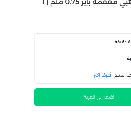
زجتس | ديرما رولر ذهبي معقمة بإبر 0.75 ملم | 1
ة
ذا المنتج
أعرف اكثر
اضف الى العربة