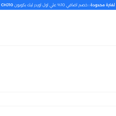
لفترة محدودة :
خصم اضافي 10% علي اول اوردر ليك بكوبون
CHJ10
تحديد الموقع م