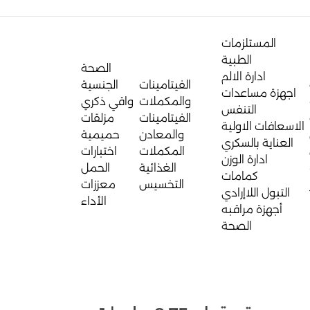
المستلزمات
الطبية
الصحة
ادارة الالم
الفيتامينات
الجنسية
اجهزة مساعدات
والمكملات
واقي ذكري
التنفس
الفيتامينات
مزلقات
الاسعافات الاولية
والمعادن
حميمية
العناية بالسكري
المكملات
اختبارات
ادارة الوزن
الغذائية
الحمل
كمامات
التخسيس
معززات
التبول اللاإرادي
الأداء
أجهزة مراقبه
الصحة