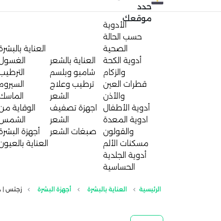
حدد
موقعك
الأدوية
حسب الحالة
الصحية
العناية بالبشرة
أدوية الكحة
العناية بالشعر
الغسول
والزكام
شامبو وبلسم
الترطيب
قطرات العين
ترطيب وعلاج
السيروم
والأذن
الشعر
الماسك
أدوية الأطفال
اجهزة تصفيف
الوقاية من
ادوية المعدة
الشعر
الشمس
والقولون
صبغات الشعر
أجهزة البشرة
مسكنات الألم
العناية بالعيون
أدوية الجلدية
الحساسية
الرئيسية
العناية بالبشرة
أجهزة البشرة
زجتس | ديرما 