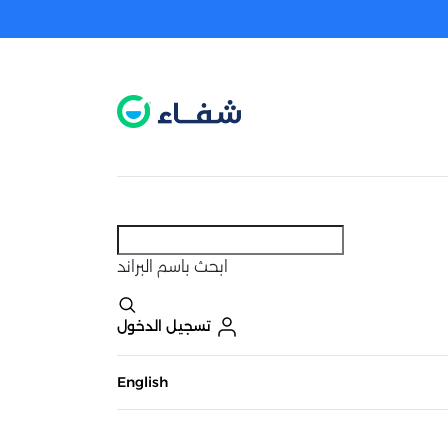
عطل. اضغط هنا لتفعيله قبل اختيار المنتجات
حاليًا لا يوجد في شبكتنا صيدليات قريبه منك
ابحث
باسم البراند
تسجيل الدخول
English