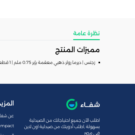
نظرة عامة
مميزات المنتج
زجتس | ديرما رولر ذهبي معقمة بإبر 0.75 ملم | 1 قطعة
المزيد
عن شفا
اطلب الآن جميع احتياجاتك من الصيدلية
Impact
بسهولة ,اطلب أدويتك من صيدلية اون لاين
فى مصر