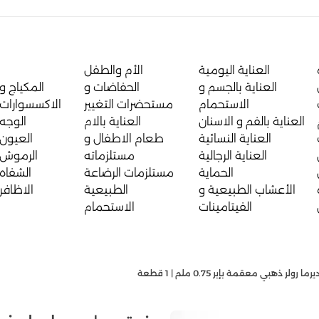
العناية اليومية
الأم والطفل
العناية بالجسم و
الحفاضات و
المكياج و
الاستحمام
مستحضرات التغيير
الاكسسوارات
العناية بالفم و الاسنان
العناية بالام
الوجه
العناية النسائية
طعام الاطفال و
العيون
العناية الرجالية
مستلزماته
الرموش
الحماية
مستلزمات الرضاعة
الشفاه
الأعشاب الطبيعية و
الطبيعية
الاظافر
الفيتامينات
الاستحمام
رولر ذهبي معقمة بإبر 0.75 ملم | 1 قطعة