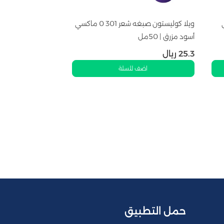
 | بني
ويلا كوليستون صبغه شعر 301 0 ماكسي
أسود مزرق | 50مل
25.3
ريال
اضف للسلة
حمل التطبيق