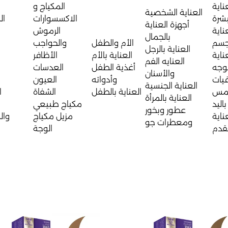
ناية
المكياج و
العناية الشخصية
بشرة
الاكسسوارات
ال
أجهزة العناية
ناية
الرموش
بالجمال
جسم
الأم والطفل
والحواجب
العناية بالرجل
ناية
العناية بالأم
الأظافر
العنايه الفم
لوجه
أغذية الطفل
العدسات
والأسنان
يات
وأدواته
العيون
العناية الجنسية
مس
العناية بالطفل
الشفاة
ا
العناية بالمرأة
باليد
مكياج طبيعي
عطور وبخور
ناية
مزيل مكياج
وال
ومعطرات جو
لقدم
الوجة