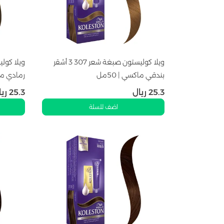
ويلا كوليستون صبغة شعر 307 3 أشقر
بندقي ماكسي | 50مل
رمادي متوس
25.3
ريال
25.3
ريا
اضف للسلة