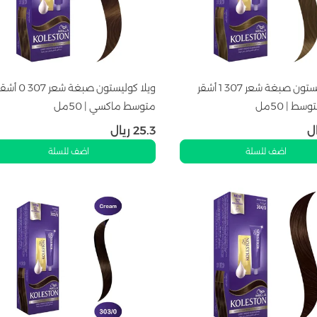
ويلا كوليستون صبغة شعر 307 1 أشقر
ويلا كوليستون صبغة شعر 307 0 
ط | 50مل
متوسط ماكسي | 50مل
ل
25.3
ريال
اضف للسلة
اضف للسلة