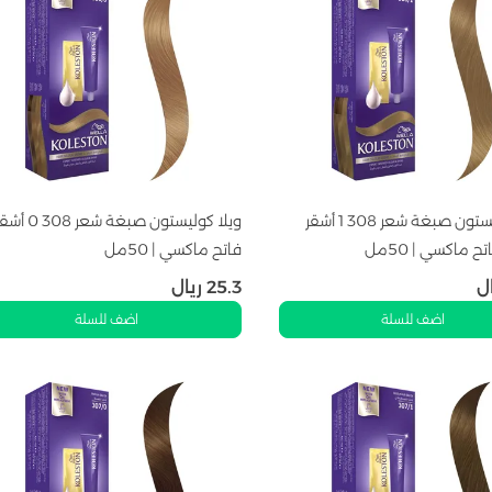
ويلا كوليستون صبغة شعر 308 1 أشقر
ويلا كوليستون صبغة شعر 308 
 ماكسي | 50مل
فاتح ماكسي | 50مل
ل
25.3
ريال
اضف للسلة
اضف للسلة