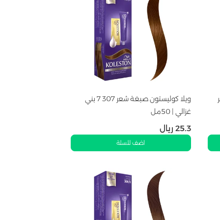
0 أشقر
ويلا كوليستون صبغة شعر 307 7 بني
غزالي | 50مل
25.3
ريال
اضف للسلة