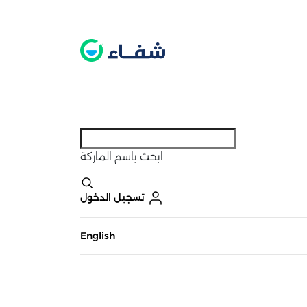
عطل. اضغط هنا لتفعيله قبل اختيار المنتجات
حاليًا لا يوجد في شبكتنا صيدليات قريبه منك
ابحث
باسم الماركة
تسجيل الدخول
English