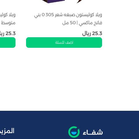
ويلا كوليستون صبغه شعر 305 0 بني
فاتح ماكسي | 50 مل
متوسط ماكس
25.3
ريال
25.3
ريا
اضف للسلة
المزيد