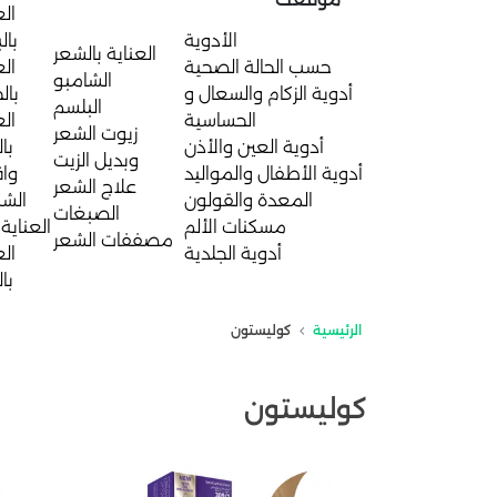
الع
الأدوية
بال
العناية بالشعر
حسب الحالة الصحية
الع
الشامبو
أدوية الزكام والسعال و
بال
البلسم
الحساسية
الع
زيوت الشعر
أدوية العين والأذن
با
وبديل الزيت
أدوية الأطفال والمواليد
واق
علاج الشعر
المعدة والقولون
الش
الصبغات
مسكنات الألم
العناية 
مصففات الشعر
أدوية الجلدية
الع
با
الرئيسية
كوليستون
كوليستون