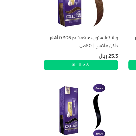
أشقر
ويلا كوليستون صبغه شعر 306 0 أشقر
داكن ماكسي | 50مل
25.3
ريال
اضف للسلة