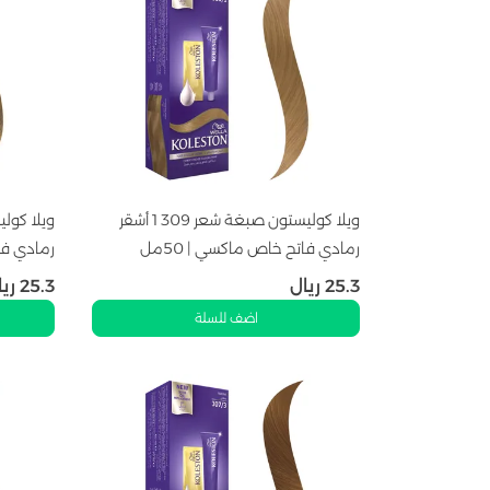
ويلا كوليستون صبغة شعر 309 1 أشقر
رمادي فاتح خاص ماكسي | 50مل
رمادي فاتح
25.3
ريال
25.3
ريا
اضف للسلة