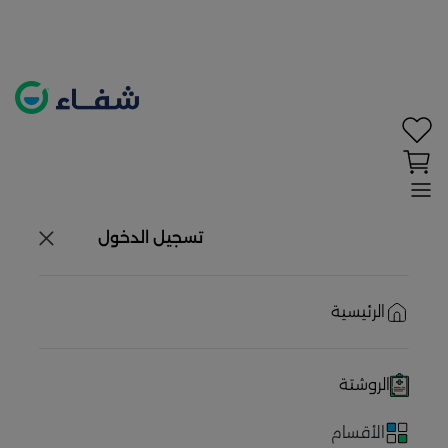
تحديد الموقع معطل. اضغط هنا لتفعيله قبل اختيار
×
المنتجات
حاليًا لا يوجد في شبكتنا صيدليات قريبه منك
تسجيل الدخول
الرئيسية
الروشتة
الأقسام