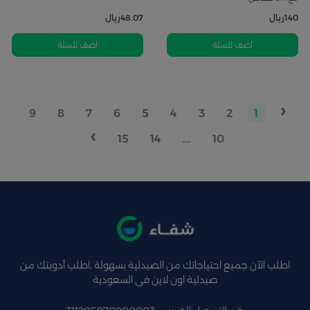
140
ريال
48.07
ريال
اضف للسلة
اضف للسلة
‹
9
8
7
6
5
4
3
2
1
›
15
14
...
10
اطلب الآن جميع احتياجاتك من الصيدلية بسهولة ,اطلب أدويتك من
صيدلية اون لاين فى السعودية