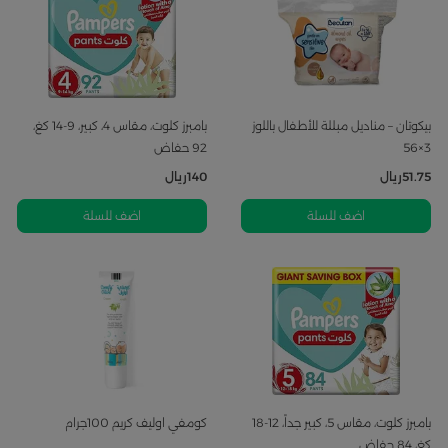
بيكوتان – مناديل مبللة للأطفال باللوز
بامبرز كلوت، مقاس 4، كبير، 9-14 كغ،
3×56
92 حفاض
51.75
ريال
140
ريال
اضف للسلة
اضف للسلة
بامبرز كلوت، مقاس 5، كبير جداً، 12-18
كومفي اوليف كريم 100جرام
كغ، 84 حفاض