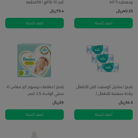
ومعطره 3*40
كبير 10-18كغ | 58قطعه
40.25
ريال
75.4
ريال
اضف للسلة
اضف للسلة
بامبرز | مناديل كومبليت كلين للأطفال
بامبرز | حفاضات بريميوم كير، مقاس 0،
برائحة منعشة للأطفال |...
حديثي الولادة، 2,5 كجم...
34.5
ريال
29
ريال
اضف للسلة
اضف للسلة