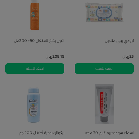
ترودي بيبي مناديل
افين بخاخ للاطفال 50+ 200مل
23
ريال
208.15
ريال
اضف للسلة
اضف للسلة
اسماء سودوديرم كريم 30 مجم
بيكوتان بودرة أطفال 200 جم