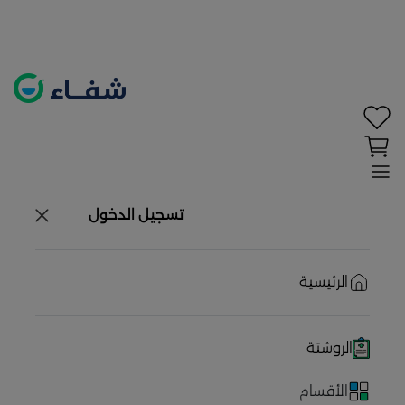
تحديد الموقع معطل. اضغط هنا لتفعيله قبل اختيار
×
المنتجات
حاليًا لا يوجد في شبكتنا صيدليات قريبه منك
تسجيل الدخول
الرئيسية
الروشتة
الأقسام