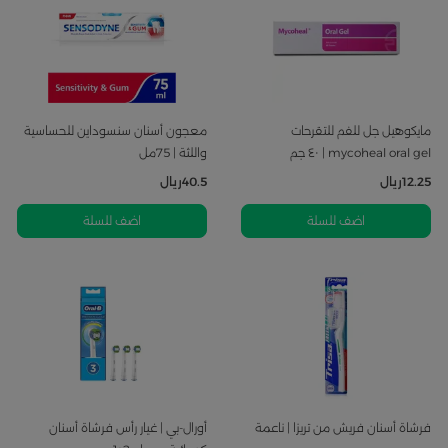
مايكوهيل جل للفم للتقرحات
معجون أسنان سنسوداين للحساسية
mycoheal oral gel | ٤٠ جم
واللثة | 75مل
12.25
ريال
40.5
ريال
اضف للسلة
اضف للسلة
فرشاة أسنان فريش من تريزا | ناعمة
أورال-بي | غيار رأس فرشاة أسنان