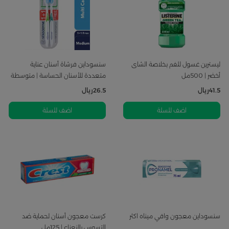
ليسترين غسول للفم بخلاصة الشاى
سنسوداين فرشاة أسنان عناية
أخضر | 500مل
متعددة للأسنان الحساسة | متوسطة
...
41.5
ريال
26.5
ريال
اضف للسلة
اضف للسلة
سنسوداين معجون واقي ميناه اكثر
كرست معجون أسنان لحماية ضد
التسوس بالنعناع | 125مل