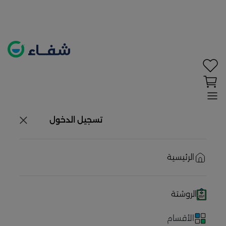
تحديد الموقع معطل. اضغط هنا لتفعيله قبل اختيار
×
المنتجات
حاليًا لا يوجد في شبكتنا صيدليات قريبه منك
تسجيل الدخول
الرئيسية
الروشتة
الأقسام