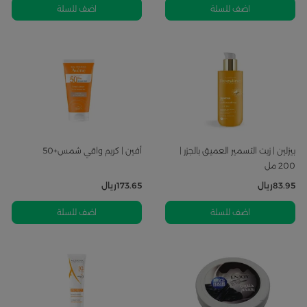
اضف للسلة
اضف للسلة
بيزلين | زيت التسمير العميق بالجزر |
أفين | كريم واقي شمس+50
200 مل
83.95
ريال
173.65
ريال
اضف للسلة
اضف للسلة