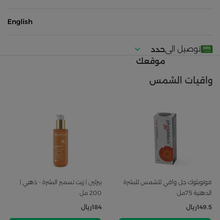
English
توصيل الى
حدد
موقعك
واقيات الشمس
فوتوبلوك جل واقي للشمس للبشرة
بيزلين | زيت تسمير البشرة - ذهبي |
الدهنية 75مل
200 مل
149.5
ريال
184
ريال