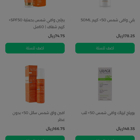
بابي واقى شمس 50+ كريم 50ML
بيزلين واقي شمس بحماية SPF50+
كريم شفاف | 60مل
178.25
ريال
74.75
ريال
اضف للسلة
اضف للسلة
يورياج ايزياك واقى شمس 50+ للب
افين واق شمس سائل 50+ بدون
عطر
148.35
ريال
166.75
ريال