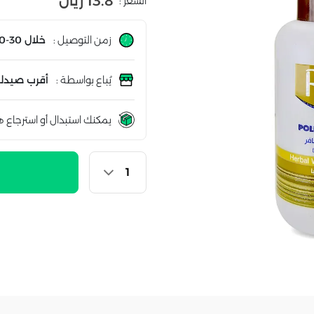
13.8 ريال
السعر :
زمن التوصيل :
خلال 30-60 دقيقة
يُباع بواسطة :
أقرب صيدلي
يمكنك استبدال أو استرجاع ه