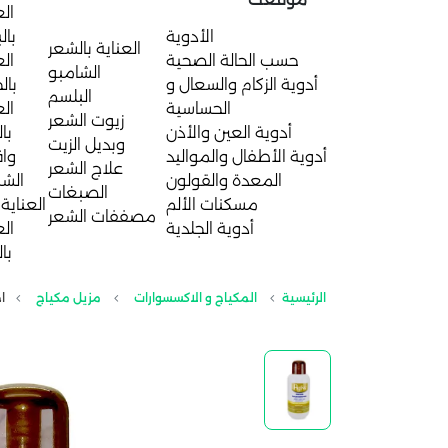
الع
الأدوية
بال
العناية بالشعر
حسب الحالة الصحية
الع
الشامبو
أدوية الزكام والسعال و
بال
البلسم
الحساسية
الع
زيوت الشعر
أدوية العين والأذن
با
وبديل الزيت
أدوية الأطفال والمواليد
واق
علاج الشعر
المعدة والقولون
الش
الصبغات
مسكنات الألم
العناية 
مصففات الشعر
أدوية الجلدية
الع
با
الرئيسية
المكياج و الاكسسوارات
مزيل مكياج
اج