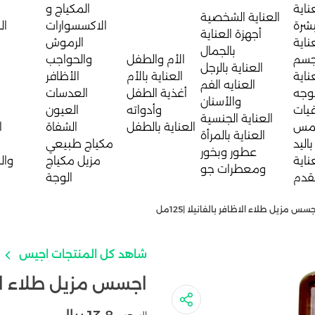
ناية
المكياج و
العناية الشخصية
بشرة
الاكسسوارات
ال
أجهزة العناية
ناية
الرموش
بالجمال
جسم
الأم والطفل
والحواجب
العناية بالرجل
ناية
العناية بالأم
الأظافر
العنايه الفم
لوجه
أغذية الطفل
العدسات
والأسنان
يات
وأدواته
العيون
العناية الجنسية
مس
العناية بالطفل
الشفاة
ا
العناية بالمرأة
باليد
مكياج طبيعي
عطور وبخور
ناية
مزيل مكياج
وال
ومعطرات جو
لقدم
الوجة
سس مزيل طلاء الاظافر بالفانيلا |125مل
شاهد كل المنتجات اجيس
اجسس مزيل طلاء الاظافر