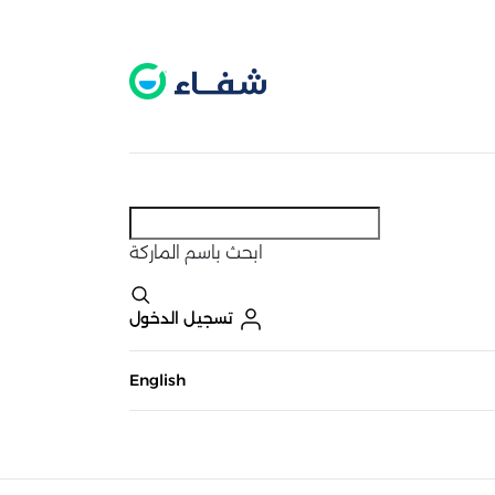
عطل. اضغط هنا لتفعيله قبل اختيار المنتجات
حاليًا لا يوجد في شبكتنا صيدليات قريبه منك
ابحث
باسم الماركة
تسجيل الدخول
English