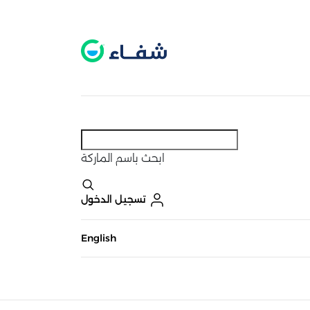
عطل. اضغط هنا لتفعيله قبل اختيار المنتجات
حاليًا لا يوجد في شبكتنا صيدليات قريبه منك
ابحث
باسم الماركة
تسجيل الدخول
English