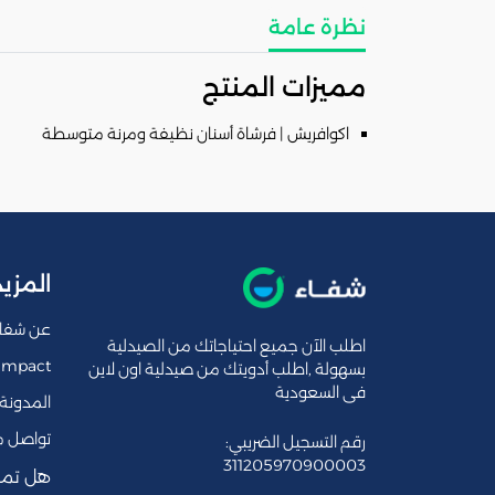
نظرة عامة
مميزات المنتج
اكوافريش | فرشاة أسنان نظيفة ومرنة متوسطة
المزيد
عن شفا
اطلب الآن جميع احتياجاتك من الصيدلية
Impact
بسهولة ,اطلب أدويتك من صيدلية اون لاين
فى السعودية
المدونة
تواصل م
رقم التسجيل الضريبي:
311205970900003
هل تمل