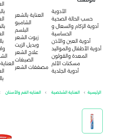
الع
الأدوية
بال
العناية بالشعر
حسب الحالة الصحية
الع
الشامبو
أدوية الزكام والسعال و
بال
البلسم
الحساسية
الع
زيوت الشعر
أدوية العين والأذن
با
وبديل الزيت
أدوية الأطفال والمواليد
واق
علاج الشعر
المعدة والقولون
الش
الصبغات
مسكنات الألم
العناية 
مصففات الشعر
أدوية الجلدية
الع
با
الرئيسية
العناية الشخصية
العنايه الفم والأسنان