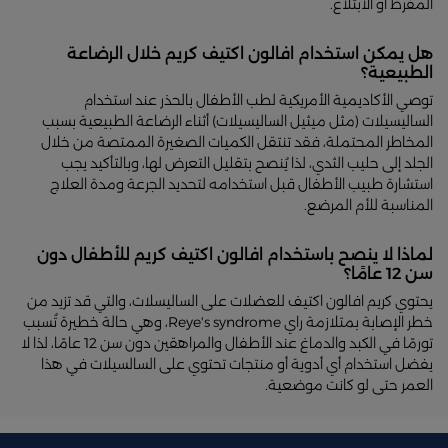
المفرط أو الابتلاع.
هل يمكن استخدام افالون اكتيف كريم خلال الرضاعة
الطبيعية؟
توصي الأكاديمية الأمريكية لطب الأطفال بالحذر عند استخدام
الساليسيلات (مثل ميثيل الساليسيلات) أثناء الرضاعة الطبيعية بسبب
المخاطر المحتملة، فقد تنتقل الكميات الصغيرة الممتصة من خلال
الجلد إلى حليب الثدي، لذا يُنصح بتقليل التعرض لها، وبالتأكيد يجب
استشارة طبيب الأطفال قبل استخدامه لتحديد الجرعة ومدة العلاج
المناسبة للأم المرضع.
لماذا لا ينصح باستخدام افالون اكتيف كريم للأطفال دون
سن 12 عامًا؟
يحتوي كريم افالون اكتيف للعضلات على الساليسلات، والتي قد تزيد من
خطر الإصابة بمتلازمة راي Reye's syndrome، وهي حالة خطيرة تُسبب
تورمًا في الكبد والدماغ عند الأطفال والمراهقين دون سن 12 عامًا، لذا لا
يفضل استخدام أي أدوية أو منتجات تحتوي على السالسيلات في هذا
العمر حتى لو كانت موضعية.