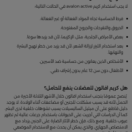
لا يجب استخدام كريم avalon active في الحالات التالية:
فرط الحساسية تجاه المواد الفعالة أو غير الفعالة.
الحروق والتقرحات والجروح المفتوحة.
بعض الأمراض الجلدية، مثل: الإكزيما، لأن قد يزيدها سوءًا.
بعد استخدام الليزر لإزالة الشعر، لأن قد يزيد من خطر تهيج البشرة
والتهابها.
الأشخاص الذين يعانون من حساسية ضد الأسبرين.
الأطفال دون سن 12 عام بدون إشراف طبي.
هل كريم افالون للعضلات ينفع للحامل؟
يُنصح عمومًا بتجنب استخدام افالون خلال الأشهر الثلاثة الأخيرة من
الحمل لأنه قد يسبب مشكلات للجنين أو مضاعفات أثناء الولادة. لا يوجد
دليل قاطع على أن ميثيل الساليسيلات يسبب تشوهات خلقية لدى البشر،
كما أن الدراسات التي أجريت على الحيوانات باستخدام جرعات عالية لم تظهر
عيوب خلقية. ومع ذلك، فإن خطر الآثار الضارة على الجنين يزداد مع
الامتصاص الجهازي، والذي يمكن أن يحدث مع الاستخدام الموضعي