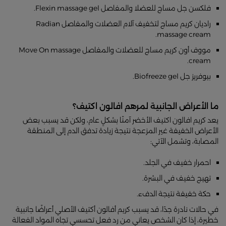
فلكسن جل مساج للعضلا والمفاصل Flexin massage gel.
راديان كريم مساج لتخفيف آلام العضلات والمفاصل Radian
massage cream.
مووف أون كريم مساج للعضلات والمفاصل Move On massage
cream.
بيوفريز جل Biofreeze gel.
ما الأعراض الجانبية لمرهم افالون اكتيف؟
يعد كريم افالون اكتيف الأخضر آمنًا بشكلٍ عام، ولكن قد يسبب بعض
الأعراض الخفيفة غير المزعجة نتيجة زيادة تدفق الدم إلى المنطقة
المصابة، وتشمل الآتي:
احمرار خفيف في الجلد.
تهيج خفيف في البشرة.
حكة خفيفة نتيجة الدفء.
في حالات نادرة جدًا، قد يسبب كريم أفالون أكتيف الأصلي أعراضًا جانبية
خطيرة، إذا كان الشخص يعاني من رد فعل تحسسي تجاه المواد الفعالة