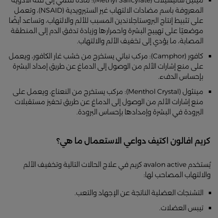
المعروفة باسم مضادات الالتهاب غير الستيرويدية (NSAID)، وتعمل
على تثبيط إنتاج البروستاجلاندين المسبب للألم والالتهاب، وتساعد أيضًا
موضعيًا على تهييج البشرة واحمرارها وزيادة تدفق الدم إلى المنطقة
المصابة، ما يؤدي إلى تخفيف الألم والالتهاب.
كافور (Camphor): مركب نباتي يستخرج من خشب غار الكافور، ويعمل
على منع إشارات الألم من الوصول إلى الدماغ عن طريق إمداد البشرة
بإحساس الدفء.
مينثول (Menthol Crystal): مركب يستخرج من النعناع، ويعمل على
منع إشارات الألم من الوصول إلى الدماغ عن طريق تحفيز مستقبلات
البرودة في البشرة وإمدادها بإحساس البرودة.
كريم افالون اكتيف دواعي الاستعمال ما هي؟
يُستخدم avalon active كريم في علاج الحالات التالية وتخفيف الألم
والالتهاب المصاحب لها:
التشنجات العضلية الناتجة عن الإجهاد والتعب.
تيبس العضلات.