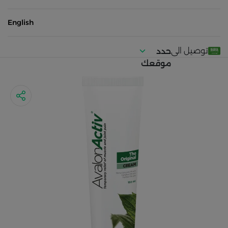
English
توصيل الى
حدد
موقعك