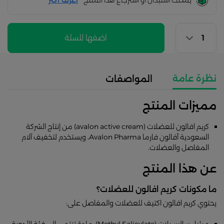
يمكنك استبدال أو استرجاع هذا المنتج
أعرف اكثر
اضفها للسلة
نظرة عامة
المواصفات
مميزات المنتج
كريم افالون للعضلات (avalon active cream) من إنتاج الشركة
السعودية أفالون فارما Avalon Pharma، ويستخدم لتخفيف آلام
المفاصل والعضلات.
عن هذا المنتج
ما مكونات كريم افالون للعضلات؟
يحتوي كريم افالون اكتيف للعضلات والمفاصل على:
ميثيل ساليسيلات (Methyl Salicylate): مادة تنتمي إلى فئة الأدوية