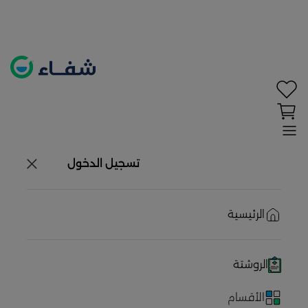
تحديد الموقع معطل. اضغط هنا لتفعيله قبل اختيار
المنتجات
حاليًا لا يوجد في شبكتنا صيدليات قريبه منك
تسجيل الدخول
الرئيسية
الروشتة
الأقسام