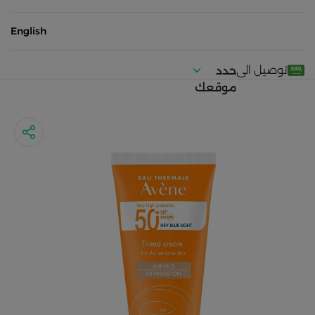
English
توصيل الى
حدد
موقعك