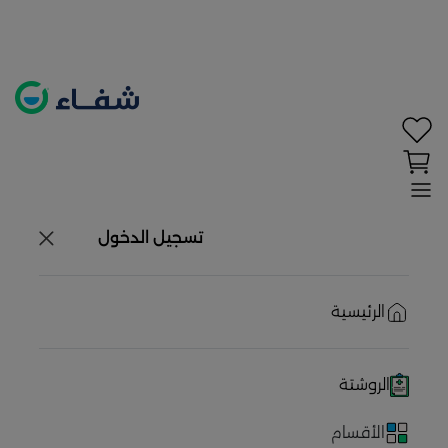
تحديد الموقع معطل. اضغط هنا لتفعيله قبل اختيار
المنتجات
حاليًا لا يوجد في شبكتنا صيدليات قريبه منك
تسجيل الدخول
الرئيسية
الروشتة
الأقسام