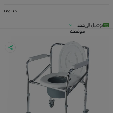
English
توصيل الى
حدد
موقعك