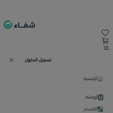
تحديد الموقع معطل. اضغط هنا لتفعيله قبل اختيار
المنتجات
حاليًا لا يوجد في شبكتنا صيدليات قريبه منك
تسجيل الدخول
الرئيسية
الروشتة
الأقسام