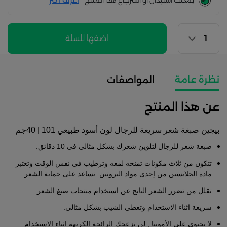
يمكنك استبدال أو استرجاع هذا المنتج
أعرف اكثر
اضفها للسلة
نظرة عامة
المواصفات
عن هذا المنتج
بيجين صبغة شعر سريعة لل
رجال لون أسود طبيعي 101 | 40جم
صبغة شعر للرجال لتلوين شعرك بشكل مثالي في 10 دقائق.
تتكون من ثلاث مكونات تمنحه لمعه وترطيب فى نفس الوقت وتعتبر
مادة الجلايسين من إحدى مواد البروتين. تساعد على حماية الشعر.
تقلل من تضرر الشعر الناتج عن استخدام منتجات صبغ الشعر.
سريعة اثناء الاستخدام وتغطي الشيب بشكل مثالي.
لا تحتوي على الأمونيا , لن تزعجك الرائحة الكريهة اثناء الاستخدام.