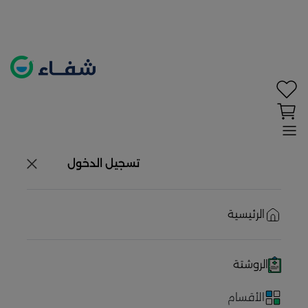
تحديد الموقع معطل. اضغط هنا لتفعيله قبل اختيار
المنتجات
حاليًا لا يوجد في شبكتنا صيدليات قريبه منك
تسجيل الدخول
الرئيسية
الروشتة
الأقسام