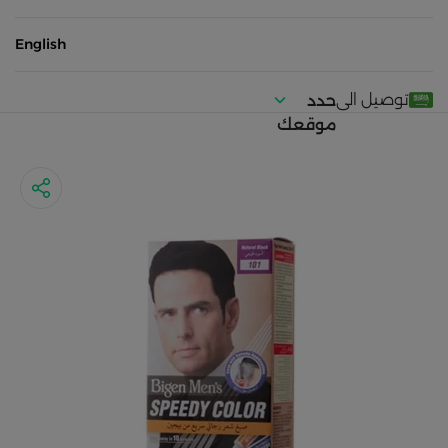
English
توصيل الى
حدد
موقعك