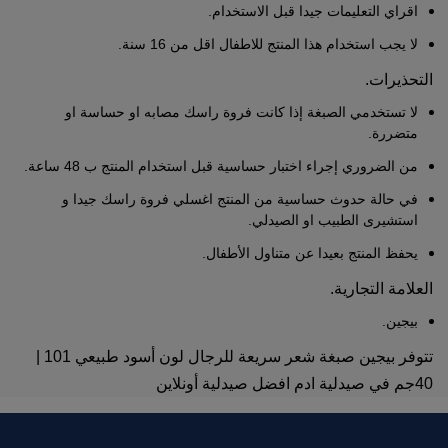
اقراي التعليمات جيدا قبل الاستخدام.
لا يجب استخدام هذا المنتج للاطفال اقل من 16 سنة.
التحذيرا
ت.
لا تستخدمي الصبغة إذا كانت فروة راسك مصابه او حساسة او
متضررة.
من الضروري إجراء اختبار حساسية قبل استخدام المنتج ب 48 ساعة.
في حالة حدوث حساسية من المنتج اغسلي فروة راسك جيدا و
استشيرى الطبيب او الصيدلي.
يحفظ المنتج بعيدا عن متناول الأطفال.
العلامة التج
ارية.
بيجين.
تتوفر
بيجين صبغة شعر سريعة للرجال لون أسود طبيعي 101 |
40جم في صيدلية ادم افضل صيدلية أونلاين