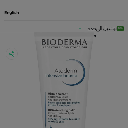
English
توصيل الى
حدد
موقعك