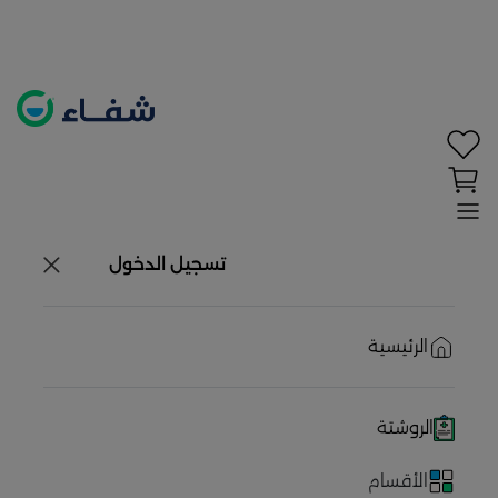
تحديد الموقع معطل. اضغط هنا لتفعيله قبل اختيار
المنتجات
حاليًا لا يوجد في شبكتنا صيدليات قريبه منك
تسجيل الدخول
الرئيسية
الروشتة
الأقسام