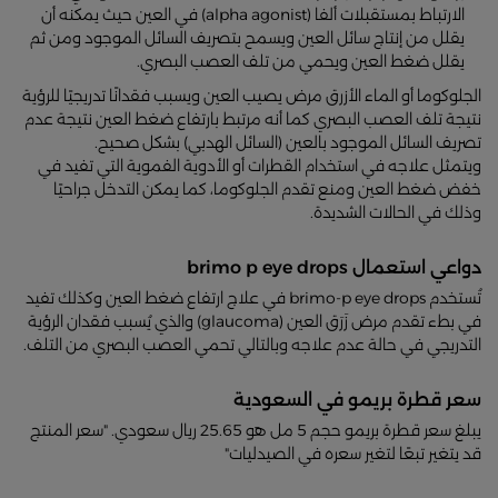
الارتباط بمستقبلات ألفا (alpha agonist) في العين حيث يمكنه أن
يقلل من إنتاج سائل العين ويسمح بتصريف السائل الموجود ومن ثم
يقلل ضغط العين ويحمي من تلف العصب البصري.
الجلوكوما أو الماء الأزرق مرض يصيب العين ويسبب فقدانًا تدريجيًا للرؤية
نتيجة تلف العصب البصري كما أنه مرتبط بارتفاع ضغط العين نتيجة عدم
تصريف السائل الموجود بالعين (السائل الهدبي) بشكل صحيح.
ويتمثل علاجه في استخدام القطرات أو الأدوية الفموية التي تفيد في
خفض ضغط العين ومنع تقدم الجلوكوما، كما يمكن التدخل جراحيًا
وذلك في الحالات الشديدة.
دواعي استعمال brimo p eye drops
تُستخدم brimo-p eye drops في علاج ارتفاع ضغط العين وكذلك تفيد
في بطء تقدم مرض زَرَق العين (glaucoma) والذي يُسبب فقدان الرؤية
التدريجي في حالة عدم علاجه وبالتالي تحمي العصب البصري من التلف.
سعر قطرة بريمو في السعودية
يبلغ سعر قطرة بريمو حجم 5 مل هو 25.65 ريال سعودي. "سعر المنتج
قد يتغير تبعًا لتغير سعره في الصيدليات"