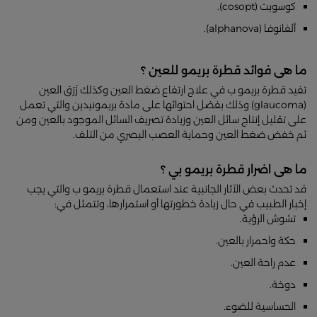
كوسوبت (cosopt).
ألفانوفا (alphanova).
ما هى فوائد قطرة بريمو للعين ؟
تفيد قطرة بريمو ب في علاج ارتفاع ضغط العين وكذلك زَرَق العين
(glaucoma) وذلك بفضل احتوائها على مادة بريمونيدين والتي تعمل
على تقليل إنتاج سائل العين وزيادة تصريف السائل الموجود بالعين ومن
ثم خفض ضغط العين وحماية العصب البصري من التلف.
ما هى اضرار قطرة بريمو بي ؟
قد تحدث بعض الآثار الجانبية عند استعمال قطرة بريمو ب والتي يجب
إخبار الطبيب في حال زيادة خطورتها أو استمرارها، وتتمثل في:
تشوش الرؤية.
حكة واحمرار بالعين.
عدم راحة العين.
دوخة.
الحساسية للضوء.