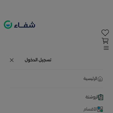
تحديد الموقع معطل. اضغط هنا لتفعيله قبل اختيار
المنتجات
حاليًا لا يوجد في شبكتنا صيدليات قريبه منك
تسجيل الدخول
الرئيسية
الروشتة
الأقسام