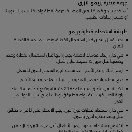
جرعة قطرة بريمو الازرق
تُستخدم بريمو قطرة للعين المصابة بجرعة نقطة واحدة ثلاث مرات يوميًا
أو حسب إرشادات الطبيب.
طريقة استخدام قطرة بريمو
يجب غسل اليدين قبل استعمال القطرة، وتجنب ملامسة القطرة
للعين.
في حال ارتداء عدسات لاصقة يجب إزالتها قبل استعمال القطرة وعدم
وضعها قبل مرور 15 دقيقة على الأقل.
ارفع رأسك وانظر للأعلى مع سحب الجزء السفلي للعين للأسفل.
ضع نقطة واحدة من القطرة في عينك المتضررة باليد الأخرى.
انظر لأسفل وأغلق عينيك لمدة 1-2 دقيقة، وضع أحد أصابعك عند
زاوية العين قرب الأنف واضغط برفق؛ وذلك لمنع تسرب الدواء من
العين.
في حال استخدام قطرات عين أخرى، يجب الانتظار على الأقل 5 دقائق
قبل وضع قطرة أخرى بالعين.
لا يُنصح باستخدام قطرة بريمو للأطفال أقل من سنتين؛ إذ تزيد من
خطر الإصابة ببطء التنفس عند الأطفال.