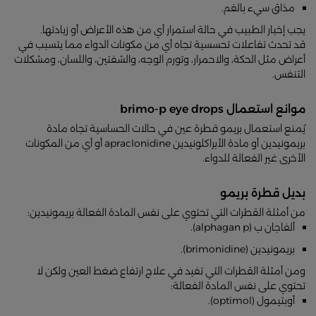
مذاق سيء بالفم.
يجب إخبار الطبيب في حالة استمرار أي من هذه الأعراض أو زيادتها.
قد تحدث تفاعلات تحسسية تجاه أي من مكونات الدواء مما يتسبب في
أعراض مثل الحكة، والاحمرار، وتورم الوجه، والشفتين، واللسان، ومشكلات
التنفس.
موانع استعمال brimo-p eye drops
يُمنع استعمال بريمو قطرة عين في حالات الحساسية تجاه مادة
بريمونيدين أو مادة الأبراكلونيدين apraclonidine أو أي من المكونات
الأخرى غير الفعالة للدواء.
بديل قطرة بريمو
من أمثلة القطرات التي تحتوي على نفس المادة الفعالة بريمونيدين:
ألفاجان ب (alphagan p).
بريمونيدين (brimonidine).
ومن أمثلة القطرات التي تفيد في علاج ارتفاع ضغط العين ولكن لا
تحتوي على نفس المادة الفعالة:
أوبتيمول (optimol).