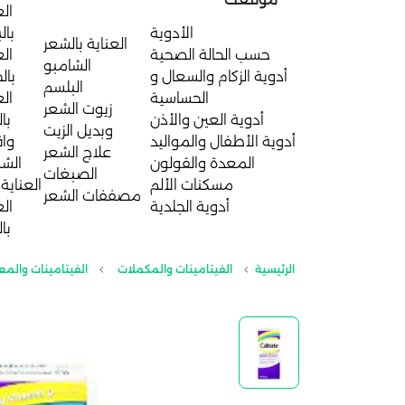
الع
الأدوية
بال
العناية بالشعر
حسب الحالة الصحية
الع
الشامبو
أدوية الزكام والسعال و
بال
البلسم
الحساسية
الع
زيوت الشعر
أدوية العين والأذن
با
وبديل الزيت
أدوية الأطفال والمواليد
واق
علاج الشعر
المعدة والقولون
الش
الصبغات
مسكنات الألم
العناية 
مصففات الشعر
أدوية الجلدية
الع
با
الرئيسية
الفيتامينات والمكملات
الفيتامينات والمع