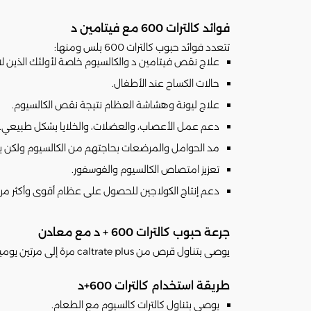
فوائد كالترات 600 مع فيتامين د
تتعدد فوائد حبوب كالترات 600 بلس ومنها:
علاج نقص فيتامين د والكالسيوم خاصة لأولئك الذين 
حالات الكساح عند الأطفال.
علاج ليونة وهشاشة العظام نتيجة نقص الكالسيوم.
دعم عمل الأعصاب، والعضلات، والخلايا بشكل طبيعي.
مد الحوامل والمرضعات بحاجتهم من الكالسيوم ولكن يج
تعزيز امتصاص الكالسيوم والفوسفور.
دعم إنتاج الكولاجين للحصول على عظام أقوى وأكثر مرو
جرعة حبوب كالترات 600 + د مع معادن
يوصى بتناول قرص من caltrate plus مرة إلى مرتين يوميا مع الطعام حسب تعليمات الطبيب.
طريقة استخدام كالترات 600+د
يوصى بتناول كالترات كالسيوم مع الطعام.