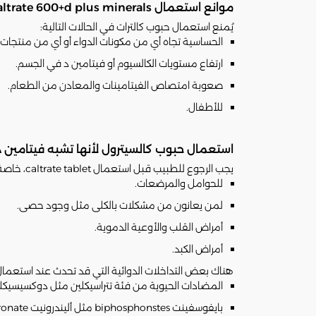
موانع استعمال caltrate 600+d plus minerals
يُمنع استعمال حبوب كالترات في الحالات التالية:
الحساسية تجاه أي من مكونات الدواء أو أي من منتجات 
ارتفاع مستويات الكالسيوم أو فيتامين د في الجسم.
صعوبة امتصاص الفيتامينات والمعادن من الطعام.
للأطفال.
استعمال حبوب كالسيترول لأنها تشبه فيتامين د
يجب الرجوع للطبيب قبل استعمال caltrate tablet، خاصة في الحالات التالية:
للحوامل والمرضعات.
لمن يعانون من مشكلات بالكلى مثل وجود حصى.
أمراض القلب والأوعية الدموية.
أمراض الكبد.
هناك بعض التداخلات الدوائية التي قد تحدث عند استعمال كالترات كالسيوم مع الديجوكسين digoxin، ك
المضادات الحيوية من فئة تتراسيكلين مثل دوكسيسيكلين doxycycline، ومينوسيكلين ocycline
بايفوسفينت biphosphonstes مثل أليندرونيت alendronate.