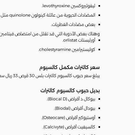
ليفوثيروكسين levothyroxine.
المضادات الحيوية من عائلة كينولون quinolone مثل سيبروفلوكساسين ciprofloxacin.
بعض مضادات الفطريات.
وهناك بعض الأدوية التي قد تقلل من امتصاص فيتامين 
أورليستات orlistat.
كوليستيرامين cholestyramine.
سعر كالترات مكمل كالسيوم
يبلغ سعر حبوب كالسيوم كالترات بلس 30 قرص 33 ريال سعودي. "سعر المنتج قد يتغير تبعا لتغير سعره في الصيدليات".
بديل حبوب كالسيوم كالترات
بيوكال د أقراص (Biocal D).
بيودال أقراص (Biodal).
أوستيوكير أقراص (Osteocare).
كالسيفيت أقراص (Calcivyte).