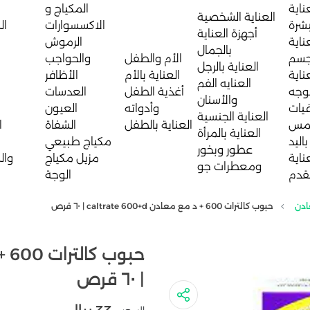
ناية
المكياج و
العناية الشخصية
بشرة
الاكسسوارات
ال
أجهزة العناية
ناية
الرموش
بالجمال
جسم
الأم والطفل
والحواجب
العناية بالرجل
ناية
العناية بالأم
الأظافر
العنايه الفم
لوجه
أغذية الطفل
العدسات
والأسنان
يات
وأدواته
العيون
العناية الجنسية
مس
العناية بالطفل
الشفاة
ا
العناية بالمرأة
باليد
مكياج طبيعي
عطور وبخور
ناية
مزيل مكياج
وال
ومعطرات جو
لقدم
الوجة
ادن
حبوب كالترات 600 + د مع معادن caltrate 600+d | ٦٠ قرص
| ٦٠ قرص