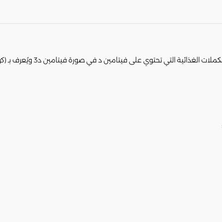
تُعد حبوب كالترات 600 بلس (0+d