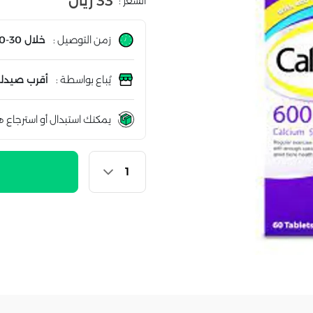
33 ريال
السعر :
زمن التوصيل :
خلال 30-60 دقيقة
يُباع بواسطة :
أقرب صيدلي
يمكنك استبدال أو استرجاع ه