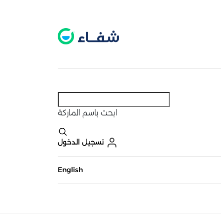
عطل. اضغط هنا لتفعيله قبل اختيار المنتجات
حاليًا لا يوجد في شبكتنا صيدليات قريبه منك
ابحث
باسم الماركة
تسجيل الدخول
English