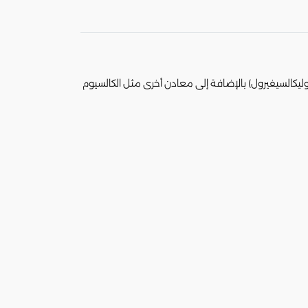
caltrate 60) من المكملات الغذائية التي تحتوي على فيتامين د في صورة فيتامين د3 ويُعرف بـ (كوليكالسيفيرول) بالإضافة إلى معادن أخرى مثل الكالسيوم