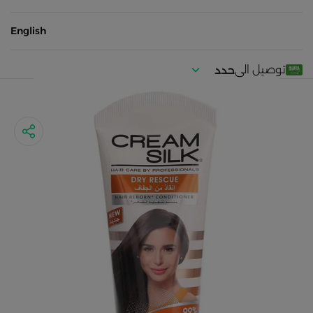
English
توصيل الى
حدد
موقعك