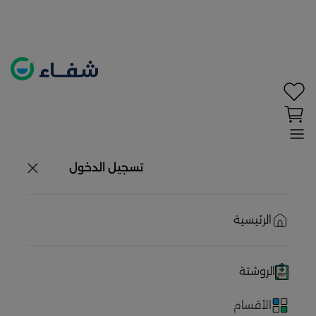
تحديد الموقع معطل. اضغط هنا لتفعيله قبل اختيار
المنتجات
حاليًا لا يوجد في شبكتنا صيدليات قريبه منك
تسجيل الدخول
الرئيسية
الروشتة
الأقسام