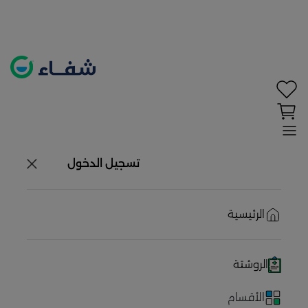
تحديد الموقع معطل. اضغط هنا لتفعيله قبل اختيار
المنتجات
حاليًا لا يوجد في شبكتنا صيدليات قريبه منك
تسجيل الدخول
الرئيسية
الروشتة
الأقسام