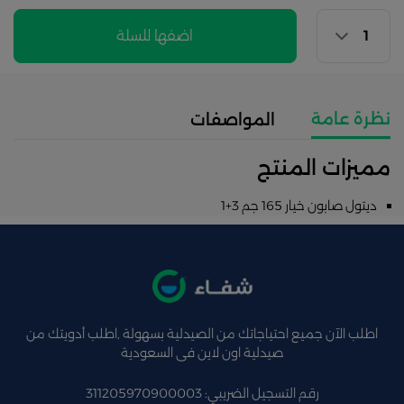
اضفها للسلة
نظرة عامة
المواصفات
مميزات المنتج
ديتول صابون خيار 165 جم 3+1
اطلب الآن جميع احتياجاتك من الصيدلية بسهولة ,اطلب أدويتك من
صيدلية اون لاين فى السعودية
رقم التسجيل الضريبي: 311205970900003