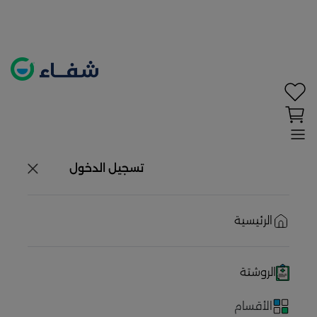
تحديد الموقع معطل. اضغط هنا لتفعيله قبل اختيار
المنتجات
حاليًا لا يوجد في شبكتنا صيدليات قريبه منك
تسجيل الدخول
الرئيسية
الروشتة
الأقسام