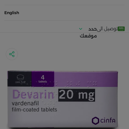
English
توصيل الى
حدد
موقعك