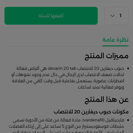
اضفها للسلة
نظرة عامة
مميزات المنتج
حبوب ديفارين 20 للانتصاب devarin 20 tab هي أقراص فعالة
لحالات ضعف الانتصاب لدى الرجال في حال عدم وجود تشوهات أو
اضطرابات عضوية، يستعمل بفاعلية قبل وقت كافي من العلاقة
ويوفر فعالية تمتد لساعات.
عن هذا المنتج
مكونات حبوب ديفارين 20 للانتصاب
فاردينافيل (vardenafil): مادة فعالة من فئة من الأدوية تسمى
مثبطات فوسفوديستيراز من النوع 5 تساعد على إلى إرخاء العضلات
الملساء في الأوعية الدموية مما يساعد على السماح بتدفق الدم