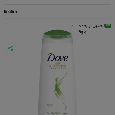
English
توصيل الى
حدد
موقعك