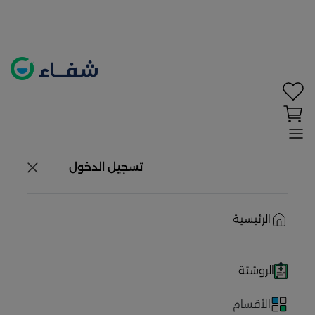
تحديد الموقع معطل. اضغط هنا لتفعيله قبل اختيار
المنتجات
حاليًا لا يوجد في شبكتنا صيدليات قريبه منك
تسجيل الدخول
الرئيسية
الروشتة
الأقسام