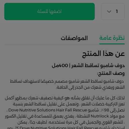
اضفها للسلة
نظرة عامة
المواصفات
عن هذا المنتج
دوف شامبو تساقط الشعر | 400مل
وصف المنتج:
دوف شامبو تساقط الشعر شامبو مصمم خصيصًا لاستهداف تساقط
الشعر ويغذي شعرك من الجذر إلى الحافة.
لذلك كل ما عليك أن تقلق بشأنه هو كيفية تصفيف شعرك بمظهر أكمل
تعزز التركيبة خصلات الشعر ، وتعمل على تقليل تساقط الشعر بنسبة
تصل إلى 98٪. شامبو Dove Nutritive Solutions Hair Fall Rescue ،
مع مواد Nutrilock النشطة ، يغذي بعمق للمساعدة في تقليل الكسور
، للشعر القوي والجميل في كل مرة تستخدمه. لطيف جدًا ، يمكن
استخدام شامبو Dove Nutritive Solutions Hair Fall Rescue كل يوم