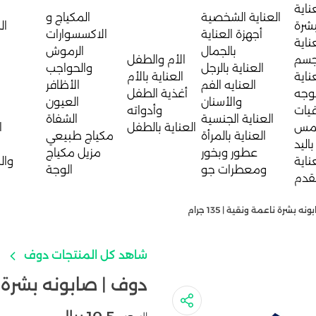
ناية
العناية الشخصية
المكياج و
بشرة
ال
أجهزة العناية
الاكسسوارات
ناية
بالجمال
الرموش
جسم
الأم والطفل
العناية بالرجل
والحواجب
ناية
العناية بالأم
العنايه الفم
الأظافر
لوجه
أغذية الطفل
والأسنان
العيون
يات
وأدواته
العناية الجنسية
الشفاة
مس
العناية بالطفل
ا
العناية بالمرأة
مكياج طبيعي
باليد
عطور وبخور
مزيل مكياج
ناية
وال
ومعطرات جو
الوجة
لقدم
 بشرة ناعمة ونقية | 135 جرام
شاهد كل المنتجات دوف
دوف | صابونه بشرة ناعمة