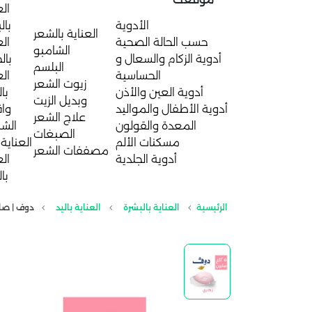
الع
الأدوية
بال
العناية بالشعر
حسب الحالة الصحية
الع
الشامبو
أدوية الزكام والسعال و
بال
البلسم
الحساسية
الع
زيوت الشعر
أدوية العين والأذن
با
وبديل الزيت
أدوية الأطفال والمواليد
واق
علاج الشعر
المعدة والقولون
الش
الصبغات
مسكنات الألم
العناية 
مصففات الشعر
أدوية الجلدية
الع
با
الرئيسية
العناية بالبشرة
العناية باليد
دوف | صابونه