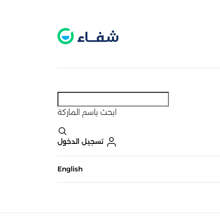
عطل. اضغط هنا لتفعيله قبل اختيار المنتجات
حاليًا لا يوجد في شبكتنا صيدليات قريبه منك
ابحث
باسم الماركة
تسجيل الدخول
English