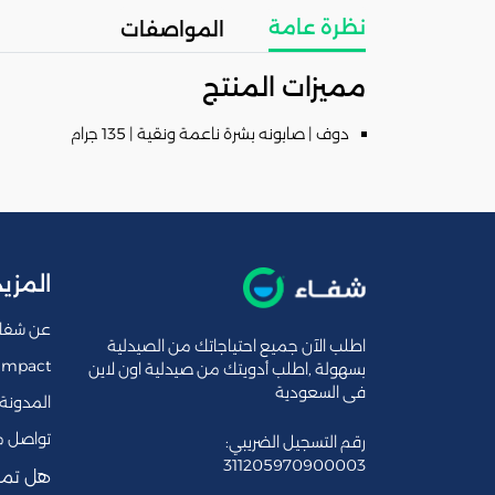
نظرة عامة
المواصفات
مميزات المنتج
دوف | صابونه بشرة ناعمة ونقية | 135 جرام
المزيد
عن شفا
اطلب الآن جميع احتياجاتك من الصيدلية
Impact
بسهولة ,اطلب أدويتك من صيدلية اون لاين
فى السعودية
المدونة
تواصل م
رقم التسجيل الضريبي:
311205970900003
هل تمل