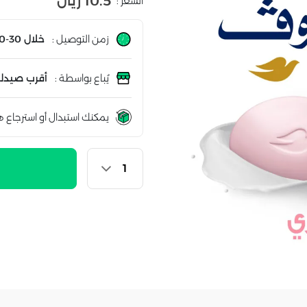
10.5 ريال
السعر :
زمن التوصيل :
خلال 30-60 دقيقة
يُباع بواسطة :
أقرب صيدلي
يمكنك استبدال أو استرجاع ه