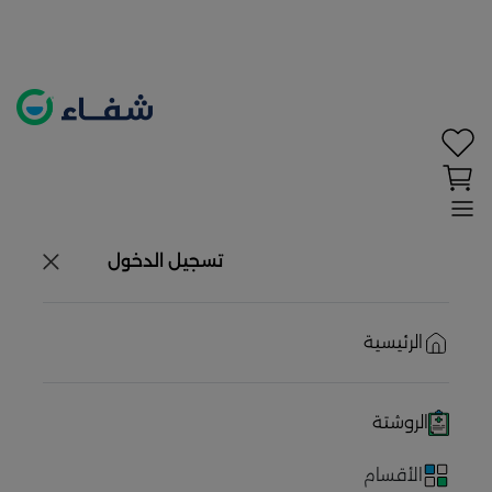
تحديد الموقع معطل. اضغط هنا لتفعيله قبل اختيار
المنتجات
حاليًا لا يوجد في شبكتنا صيدليات قريبه منك
تسجيل الدخول
الرئيسية
الروشتة
الأقسام