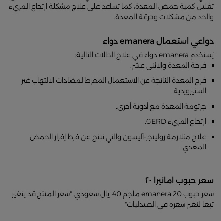
تقليل كمية حمض المعدة، كما تساعد على علاج مشكلة ارتجاع المريء
والحد من مشكلات وحرقة المعدة.
دواعي استعمال emanera دواء
يُستخدم emanera دواء في علاج الحالات التالية:
قرحة المعدة والاثنى عشر.
قرح المعدة الناتجة عن الاستعمال المفرط لمضادات الالتهاب غير
الستيرويدية.
جرثومة المعدة مع أدوية أخرى.
ارتجاع المريء GERD.
علاج متلازمة زولينجر-أليسون والتي تنتج عن فرط إفراز الحمض
المعدي.
سعر حبوب امانيرا ٢٠
سعر حبوب emanera 20 ملجم 40 ريال سعودي. "سعر المنتج قد يتغير
تبعا لتغير سعره في الصيدليات"