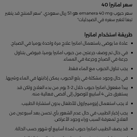
سعر امانيرا 40
سعر حبوب emanera 40 mg هو 51 ريال سعودي. "سعر المنتج قد يتغير
تبعا لتغير سعره في الصيدليات"
طريقة استخدام امانيرا
عادة ما يوصَى باستعمال امانيرا علاج مرة واحدة يوميا في الصباح.
في حال تم وصف جرعتين من حبوب امانيرا يوميا، فيوصَى بتناول
جرعة في الصباح وجرعة في المساء.
يجب تناول الحبوب مع الماء فقط.
في حال وجود مشكلة في بلع الحبوب، يمكن إذابتها في الماء وشربها.
يبدأ مفعول امانيرا حبوب خلال 2-3 يوم من بدء العلاج ولكن قد
يستغرق حتى 4 أسابيع للوصول إلى أقصى فعالية منه.
لا يجب استعمال إيزوميبرازول للأطفال بدون استشارة الطبيب.
يجب إخبار الطبيب في حال عدم الشعور بأي تحسن بعد أسبوعين من
العلاج لمعرفة السبب وراء وجود الأعراض.
قد يصف الطبيب امانيرا حبوب لمدة أسابيع أو شهور حسب الحالة.