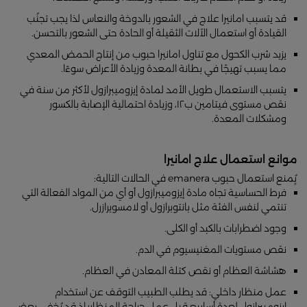
قد يتسبب امانيرا علاج في الشعور بالدوخة والنعاس لذا يجب تجنُب
القيادة أو استعمال الآلات الثقيلة أو الحادة حتى الشعور بالتحسن.
يزيد شرب الكحول مع تناول امانيرا حبوب من إنتاج الحمض المعدي
مما يسبب تهيجًا في بطانة المعدة وزيادة الأعراض سوءًا.
يتسبب الاستعمال طويل الأمد لمادة إيزوميبرازول لأكثر من سنة في
نقص مستوى فيتامين ب١٢، وزيادة احتمالية الإصابة بالكسور
ومشكلات المعدة.
موانع استعمال علاج امانيرا
يُِمنع استعمال حبوب emanera في الحالات التالية:
فرط الحساسية تجاه مادة إيزوميبرازول أو أي من المواد الفعالة التي
تنتمي لنفس الفئة مثل بانتوبرازول أو لامسويرازرل.
وجود اضطرابات بالكبد أو الكلى.
نقص مستويات المغنيسيوم في الدم.
هشاشة العظام أو نقص كتلة المعادن في العظام.
عمل منظار داخلي: قد يطلب الطبيب التوقف عن استخدام
إيزوميبرازول لعدة أسابيع قبل عمل جراحة المنظار؛ إذ قد يُخفي بعض