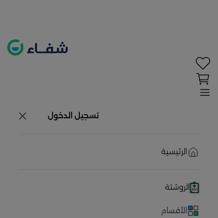
تحديد الموقع معطل. اضغط هنا لتفعيله قبل اختيار
المنتجات
حاليًا لا يوجد في شبكتنا صيدليات قريبه منك
تسجيل الدخول
الرئيسية
الروشتة
الأقسام