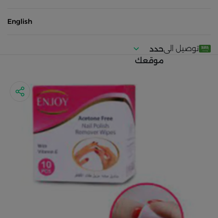
English
توصيل الى
حدد
موقعك