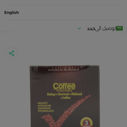
English
توصيل الى
حدد
موقعك