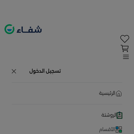
تحديد الموقع معطل. اضغط هنا لتفعيله قبل اختيار
المنتجات
حاليًا لا يوجد في شبكتنا صيدليات قريبه منك
تسجيل الدخول
الرئيسية
الروشتة
الأقسام