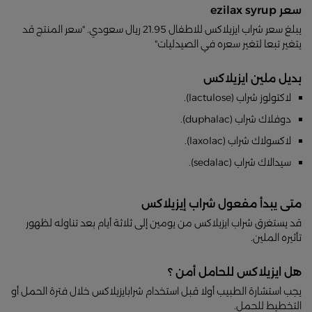
سعر ezilax syrup
يبلغ سعر شراب ايزيلاكس للاطفال 21.95 ريال سعودي. "سعر المنتج قد
يتغير تبعا لتغير سعره في الصيدليات"
بديل ملين ايزيلاكس
لاكتولوز شراب (lactulose).
دوفلاك شراب (duphalac).
لاكسولاك شراب (laxolac).
سيدالاك شراب (sedalac).
متى يبدأ مفعول شراب إيزيلاكس
قد يستغرق شراب ايزيلاكس من يومين إلى ثلاثة أيام بعد تناوله لظهور
تأثيره الملين.
هل ايزيلاكس للحامل أمن ؟
يجب استشارة الطبيب أولا قبل استخدام شرابايزيلاكس خلال فترة الحمل أو
التخطيط للحمل.