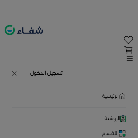
تحديد الموقع معطل. اضغط هنا لتفعيله قبل اختيار
المنتجات
حاليًا لا يوجد في شبكتنا صيدليات قريبه منك
تسجيل الدخول
الرئيسية
الروشتة
الأقسام