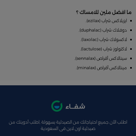
ما افضل ملين للامساك ؟
ايزيلاكس شراب (ezilax).
دوفلاك شراب (duphalac).
لاكسولاك شراب (laxolac).
لاكتولوز شراب (lactulose).
سينالاكس أقراص (sennalax).
مينالاكس أقراص (minalax).
اطلب الآن جميع احتياجاتك من الصيدلية بسهولة ,اطلب أدويتك من
صيدلية اون لاين فى السعودية