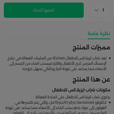
اضفها للسلة
نظرة عامة
مميزات المنتج
يُعد شراب ايزيلاكس للاطفال (Ezilax) من الملينات الفعالة في علاج
الإمساك المزمن لدى الأطفال والكبار فيسحب الماء من الجسم إلى
الأمعاء مما يساعد على ليونة البراز وبالتالي يسهل خروجه.
عن هذا المنتج
مكونات شراب ايزيلاكس للاطفال
يحتوي شراب ايزيلاكس للاطفال على المادة الفعالة:
لاكتولوز (lactulose) بتركيز 10جم/15مل: والتي يتم تكسيرها في
القولون إلى مواد تحفز سحب الماء إلى الأمعاء مما يساعد على ليونة
البراز ويسهل خروجه. كما أنها تسحب الأمونيا من الدم إلى القولون