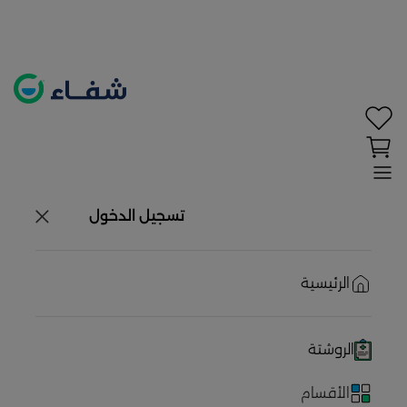
تحديد الموقع معطل. اضغط هنا لتفعيله قبل اختيار
المنتجات
حاليًا لا يوجد في شبكتنا صيدليات قريبه منك
تسجيل الدخول
الرئيسية
الروشتة
الأقسام