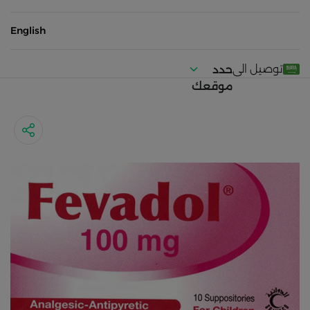
English
توصيل الى
حدد
موقعك