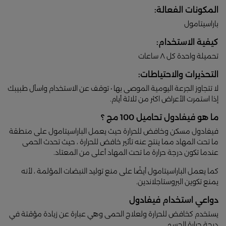
المكونات الفعالة:
باراسيتامول
كيفية الاستخدام:
تحميلة واحدة كل ٨ ساعات
التحذيرات والاحتياطات:
لا تتجاوز الجرعة اليومية الموصى بها • توقف عن الاستخدام واسأل طبيبك
إذا استمرت الأعراض اكثر من ثلاثة أيام.
ما هو فيفادول تحاميل 100 مج ؟
فيفادول مسكن وخافض للحرارة حيث يعمل الباراسيتامول على منطقة
ما تحت المهاد مما ينتج عنه تأثير خافض للحرارة ، حيث تحدث الحمى
عندما تكون درجة حرارة ما تحت المهاد أعلى من المعتاد.
كما يعمل الباراسيتامول أيضًا على منع توليد النبضات المؤلمة ، لأنه
يمنع تكوين البروستاجلاندين.
دواعي استخدام فيفادول
يستخدم كخافض للحرارة ولعلاج الحمى وهي عبارة عن زيادة مؤقتة في
درجة حرارة الجسم.