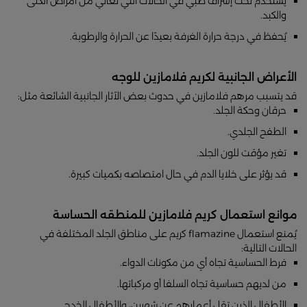
يُستخدم تحت إشراف طبي في الحالات التي تعاني من أمراض الكلى
والكبد.
يُحفظ في درجة حرارة الغرفة بعيدًا عن الحرارة والرطوبة.
الأعراض الجانبية لكريم فلامازين للوجه
قد يتسبب مرهم فلامازين في حدوث بعض الآثار الجانبية الشائعة مثل:
حرقان وحكة الجلد.
الطفح الجلدي.
تغير مؤقت للون الجلد.
قد يؤثر على خلايا الدم في حال امتصاصه بكميات كبيرة.
موانع استعمال كريم فلامازين للمنطقه الحساسة
يُمنع استعمال flamazine كريم على مناطق الجلد المختلفة في
الحالات التالية:
فرط الحساسية تجاه أي من مكونات الدواء.
من لديهم حساسية تجاه السلفا أو مركباتها.
الأطفال الذين تقل أعمارهم عن شهرين، والأطفال الخدج.