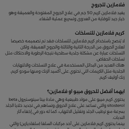
فلامازين للجروح
يفيد فلامازين كريم 50 جم في علاج الجروح المفتوحة والعميقة وهو
خيار جيد للوقاية من العدوى وتسريع عملية الشفاء.
كريم فلامازين للتسلخات
لا يُنصح باستخدام كريم فلامازين للتسلخات فقد تم تصميمه خصيصا
لعلاج الحروق من الدرجة الثانية والثالثة والجروح العميقة، ولكن
التسلخات عبارة عن مشكلة جلدية سطحية نتيجة الرطوبة والاحتكاك مثل
تسلخات الحفاض.
هناك العديد من البدائل المستخدمة في علاج التسلخات والالتهابات
الجلدية مثل الكريمات التي تحتوي على أكسيد الزنك ومنها سودو كريم،
زنك أوليف كريم.
ايهما أفضل للحروق ميبو او فلامازين؟
يحتوي كريم ميبو على مواد طبيعية وهي مادة بيتا سيتوستيرول beta
sitosterol والتي تساعد على علاج الحروق وتساهم في تجديد خلايا الجلد
بسرعة مع ترطيب الجلد وتقليل الالتهاب، كما له دور في إخفاء آثار
الندبات.
بينما يحتوي كريم فلامازين على أحد مركبات السلفا (سلفاديازين) والتي