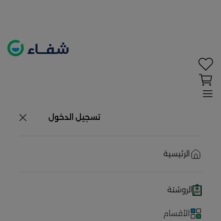
تحديد الموقع معطل. اضغط هنا لتفعيله قبل اختيار
المنتجات
حاليًا لا يوجد في شبكتنا صيدليات قريبه منك
تسجيل الدخول
الرئيسية
الروشتة
الأقسام