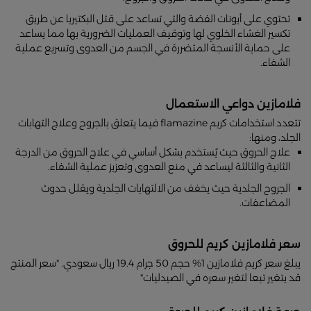
تحتوي على أيونات الفضة والتي تساعد على قتل البكتيريا عن طريق
تكسير الغشاء الخلوي لها وتوقيف العمليات الضرورية بها مما يساعد
على حماية الأنسجة المتضررة في الجسم من العدوى وتسريع عملية
الشفاء.
فلامازين دواعي الاستعمال
تتعدد استخدامات كريم flamazine فيما يتعلق بالجروح وعلاج التهابات
الجلد، ومنها:
علاج الحروق حيث يُستخدم بشكل أساسي في علاج الحروق من الدرجة
الثانية والثالثة ليساعد في منع العدوى وتعزيز عملية الشفاء.
الجروح الجلدية حيث يخفف من الالتهابات الجلدية ويقلل حدوث
المضاعفات.
سعر فلامازين كريم للحروق
يبلغ سعر كريم فلامازين 1% حجم 50 جرام 19.4 ريال سعودي. "سعر المنتج
قد يتغير تبعا لتغير سعره في الصيدليات"