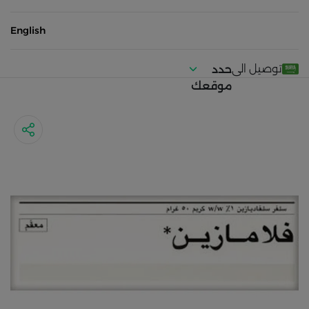
English
توصيل الى
حدد
موقعك