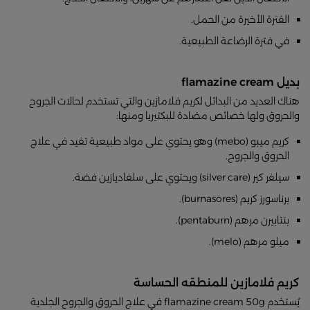
الفترة الأخيرة من الحمل.
في فترة الرضاعة الطبيعية.
بديل flamazine cream
هناك العديد من البدائل لكريم فلامازين والتي تستخدم لحالات الجروح
والحروق ولها خصائص مضادة للبكتيريا ومنها:
كريم ميبو (mebo) وهو يحتوي على مواد طبيعية تفيد في علاج
الحروق والجروح.
سيلفر كير (silver care) ويحتوي على سلفاديازين فضة.
برناسورز كريم (burnasores).
بنتابيرن مرهم (pentaburn).
ميلو مرهم (melo).
كريم فلامازين للمنطقه الحساسة
يُستخدم flamazine cream 50g في علاج الحروق والجروح الجلدية