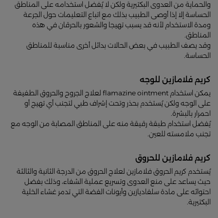
والحماية من العدوى البكتيرية ولكن لا يُفضل استخدامه على المناطق
الحساسة إلا إذا أوصى الطبيب بذلك مع اتباع التعليمات حول الجرعة
ومدة الاستخدام لأنه قد يسبب تهيجا والشعور بالحرقان في هذه
المناطق.
وقد يصف الطبيب في بعض الحالات بدائل أخرى مناسبة للمناطق
الحساسة.
كريم فلامازين للوجه
يمكن استخدام flamazine ointment لعلاج الجروح والحروق الطفيفة
على الوجه ولكن يُستخدم بحذر وتحت إشراف طبي لتجنب أي تهيج أو
احمرار بالبشرة.
يُفضل استخدام طبقة رقيقة منه على المناطق المصابة من الوجه مع
تجنب ملامسته للعين.
كريم فلامازين للحروق
يُستخدم كريم الحروق فلامازين لعلاج الحروق من الدرجة الثانية والثالثة
حيث يساعد على منع العدوى وتسريع عملية الشفاء، وذلك بفضل
احتوائه على مادة سلفاديازين وأيونات الفضة التي تدمر غشاء الخلية
البكتيرية.