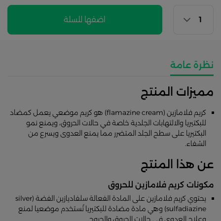
اضفها للسلة
نظرة عامة
مميزات المنتج
كريم فلامازين (flamazine cream) هو كريم موضعي يعمل كمضاد
للبكتيريا والالتهابات الجلدية خاصة في حالات الحروق، ويمنع نمو
البكتيريا على سطح الجلد المتضرر مما يمنع العدوى ويسرع من
الشفاء.
عن هذا المنتج
مكونات كريم فلامازين للحروق
يحتوي كريم فلامازين على المادة الفعالة سلفاديازين الفضة (silver
sulfadiazine) وهي مادة مضادة للبكتيريا تُستخدم موضعيا لمنع
وعلاج العدوى في حالات الحروق والجروح.