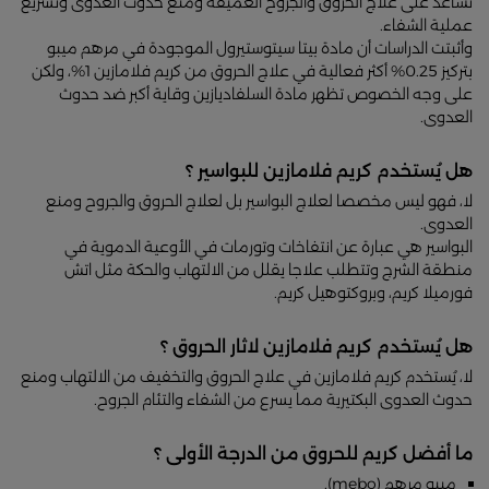
تساعد على علاج الحروق والجروح العميقة ومنع حدوث العدوى وتسريع
عملية الشفاء.
وأثبتت الدراسات أن مادة بيتا سيتوستيرول الموجودة في مرهم ميبو
بتركيز 0.25% أكثر فعالية في علاج الحروق من كريم فلامازين 1%، ولكن
على وجه الخصوص تظهر مادة السلفاديازين وقاية أكبر ضد حدوث
العدوى.
هل يُستخدم كريم فلامازين للبواسير ؟
لا، فهو ليس مخصصا لعلاج البواسير بل لعلاج الحروق والجروح ومنع
العدوى.
البواسير هي عبارة عن انتفاخات وتورمات في الأوعية الدموية في
منطقة الشرج وتتطلب علاجا يقلل من الالتهاب والحكة مثل اتش
فورميلا كريم، وبروكتوهيل كريم.
هل يُستخدم كريم فلامازين لاثار الحروق ؟
لا، يُستخدم كريم فلامازين في علاج الحروق والتخفيف من الالتهاب ومنع
حدوث العدوى البكتيرية مما يسرع من الشفاء والتئام الجروح.
ما أفضل كريم للحروق من الدرجة الأولى ؟
ميبو مرهم (mebo).