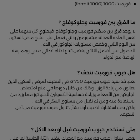
فورميت 1000 (formit 1000).
ما الفرق بين فورميت وجلوكوفاج ؟
لا يوجد فرق بين منظم فورميت وجلوكوفاج، فيحتوي كل منهما على
نفس المادة الفعالة ميتفورمين والتي تعمل على علاج مرض السكري
من النوع الثاني وخفض مستويات الجلوكوز في الدم.
للحصول على أفضل النتائج يفضل اتباع نظام غذائي صحي وممارسة
الرياضة مع الدواء.
هل حبوب فورميت تنحف ؟
نعم، قد تفيد حبوب فورميت 750 xr في التنحيف لمرضى السكري الذين
يعانون من زيادة الوزن، وذلك من خلال دورها في منع امتصاص
الجلوكوز من الأمعاء، وزيادة حساسية الأنسولين للجلوكوز مما يزيد من
الاستفادة منه ومن ثم تقلل من مستوى السكر في الدم .
ولكن يجب استشارة الطبيب أولا بشأن تناول حبوب فورميت من أجل
التنحيف.
متى تستخدم حبوب فورميت قبل او بعد الاكل ؟
يوصى بتناول حبوب فورميت مع الوجبات لتقليل الآثار الجانبية لها على