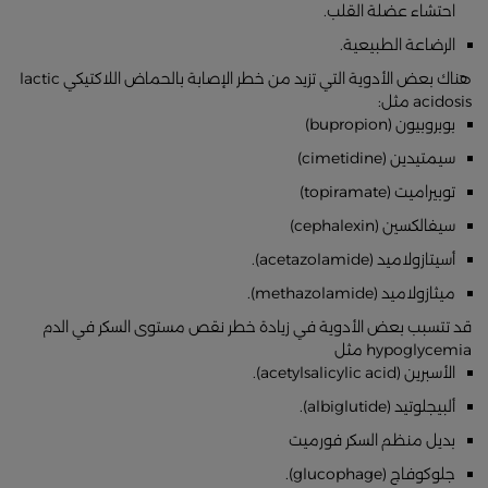
احتشاء عضلة القلب.
الرضاعة الطبيعية.
هناك بعض الأدوية التي تزيد من خطر الإصابة بالحماض اللاكتيكي lactic
acidosis مثل:
بوبروبيون (bupropion)
سيمتيدين (cimetidine)
توبيراميت (topiramate)
سيفالكسين (cephalexin)
أسيتازولاميد (acetazolamide).
ميثازولاميد (methazolamide).
قد تتسبب بعض الأدوية في زيادة خطر نقص مستوى السكر في الدم
hypoglycemia مثل
الأسبرين (acetylsalicylic acid).
ألبيجلوتيد (albiglutide).
بديل منظم السكر فورميت
جلوكوفاج (glucophage).