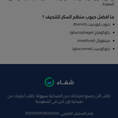
المعدة.
ما افضل حبوب منظم السكر للتنحيف ؟
حبوب فورميت (formit).
جلوكوفاج (glucophage).
ميتفورال (metforal).
جلوكوميت (glucomet).
اطلب الآن جميع احتياجاتك من الصيدلية بسهولة ,اطلب أدويتك من
صيدلية اون لاين فى السعودية
رقم التسجيل الضريبي: 311205970900003