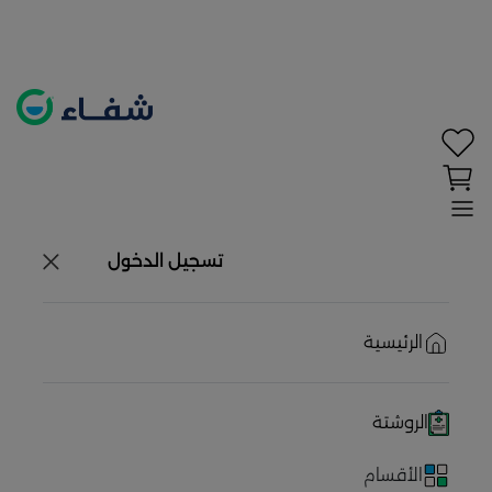
تحديد الموقع معطل. اضغط هنا لتفعيله قبل اختيار
المنتجات
حاليًا لا يوجد في شبكتنا صيدليات قريبه منك
تسجيل الدخول
الرئيسية
الروشتة
الأقسام