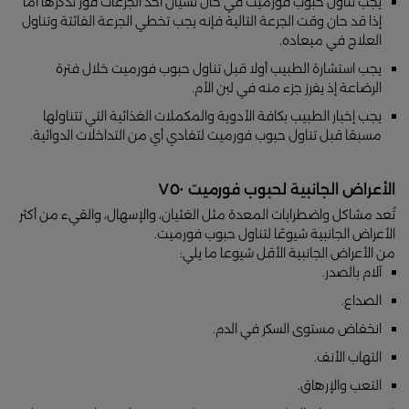
يجب تناول حبوب فورميت في حال نسيان أحد الجرعات فور تذكرها أما
إذا قد حان وقت الجرعة التالية فإنه يجب تخطي الجرعة الفائتة وتناول
العلاج في ميعاده.
يجب استشارة الطبيب أولا قبل تناول حبوب فورميت خلال فترة
الرضاعة إذ يفرز جزء منه في لبن الأم.
يجب إخبار الطبيب بكافة الأدوية والمكملات الغذائية التي تتناولها
مسبقا قبل تناول حبوب فورميت لتفادي أي من التداخلات الدوائية.
الأعراض الجانبية لحبوب فورميت ٧٥٠
تُعد مشاكل واضطرابات المعدة مثل الغثيان، والإسهال، والقيء من أكثر
الأعراض الجانبية شيوعًا لتناول حبوب فورميت.
من الأعراض الجانبية الأقل شيوعا ما يلي:
آلام بالصدر.
الصداع.
انخفاض مستوى السكر في الدم.
التهاب الأنف.
التعب والإرهاق.