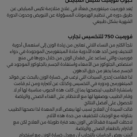
حبوب فورميت لتكيس المبايض
يُعد فورميت ميتفورمين فعالًا في علاج متلازمة تكيس المبايض عن
طريق دوره في تنظيم الهرمونات المسؤولة عن التبويض وحدوث الدورة
الشهرية بشكل طبيعي.
فورميت 750 للتخسيس تجارب
تلجأ الكثير من النساء اللاتي تعانين من زيادة الوزن إلى استعمال أدوية
التنحيف ومن أحد هذه الأدوية مادة الميتفورمين الموجودة في دواء
فورميت والتي تساعد على فقدان الوزن من خلال دورها في منع
امتصاص الجلوكوز من الأمعاء واستفادة الجسم بالجلوكوز الموجود في
الجسم مما يحفز من حرق الدهون.
لذا فقامت إحدى السيدات التي ترغب في خسارة الوزن بالبحث عن فوائد
الميتفورمين ودوره في التخسيس وكذلك عن أضراره ومن ثم قامت
باستشارة الطبيب لينصحها بما إن كانت هذه الحبوب مناسبة لها أم لا.
وقام الطبيب بوصفها لها مع الانتظام على الغذاء الصحي والرياضة
للحصول على أفضل النتائج.
قالت السيدة أن العلاج تسبب لها ببعض آلام المعدة لذا نصحها الطبيب
بتناوله مع الوجبات للتخفيف من حدة هذه الآلام.
لاحظت السيدة فقدانًا في الوزن بعد فترة طويلة من العلاج لكن مع
الالتزام بالطعام الصحي والرياضة.
أثبتت بعض الدراسات بالتجارب أن معدل خسارة الوزن مع استخدام