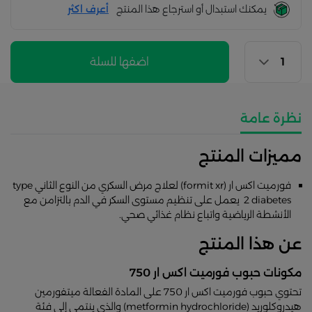
يمكنك استبدال أو استرجاع هذا المنتج
أعرف اكثر
اضفها للسلة
نظرة عامة
مميزات المنتج
فورميت اكس ار (formit xr) لعلاج مرض السكري من النوع الثاني type
2 diabetes يعمل على تنظيم مستوى السكر في الدم بالتزامن مع
الأنشطة الرياضية واتباع نظام غذائي صحي.
عن هذا المنتج
مكونات حبوب فورميت اكس ار 750
تحتوي حبوب فورميت اكس ار 750 على المادة الفعالة ميتفورمين
هيدروكلوريد (metformin hydrochloride) والذي ينتمي إلى فئة