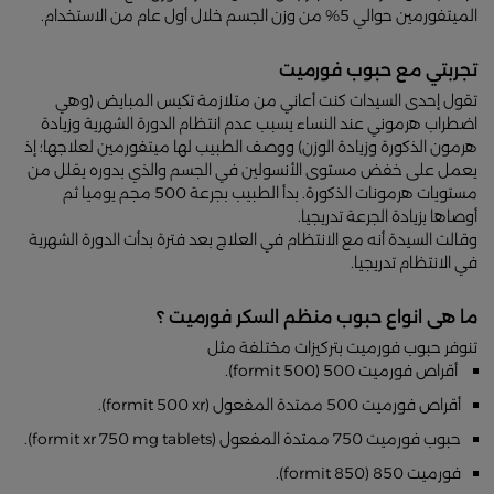
الميتفورمين حوالي 5% من وزن الجسم خلال أول عام من الاستخدام.
تجربتي مع حبوب فورميت
تقول إحدى السيدات كنت أعاني من متلازمة تكيس المبايض (وهي
اضطراب هرموني عند النساء يسبب عدم انتظام الدورة الشهرية وزيادة
هرمون الذكورة وزيادة الوزن) ووصف الطبيب لها ميتفورمين لعلاجها؛ إذ
يعمل على خفض مستوى الأنسولين في الجسم والذي بدوره يقلل من
مستويات هرمونات الذكورة. بدأ الطبيب بجرعة 500 مجم يوميا ثم
أوصاها بزيادة الجرعة تدريجيا.
وقالت السيدة أنه مع الانتظام في العلاج بعد فترة بدأت الدورة الشهرية
في الانتظام تدريجيا.
ما هى انواع حبوب منظم السكر فورميت ؟
تنوفر حبوب فورميت بتركيزات مختلفة مثل
أقراص فورميت 500 (formit 500).
أقراص فورميت 500 ممتدة المفعول (formit 500 xr).
حبوب فورميت 750 ممتدة المفعول (formit xr 750 mg tablets).
فورميت 850 (formit 850).