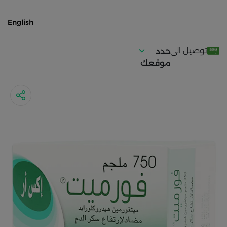
English
توصيل الى
حدد
موقعك