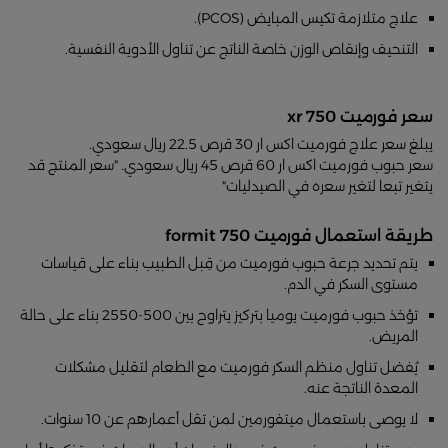
علاج متلازمة تكيس المبايض (PCOS).
التنحيف وإنقاص الوزن خاصة الناتج عن تناول الأدوية النفسية.
سعر فورميت 750 xr
يبلغ سعر علاج فورميت اكس ار 30 قرص 22.5 ريال سعودي.
سعر حبوب فورميت اكس ار 60 قرص 45 ريال سعودي. "سعر المنتج قد
يتغير تبعا لتغير سعره في الصيدليات"
طريقة استعمال فورميت formit 750
يتم تحديد جرعة حبوب فورميت من قِبل الطبيب بناء على قياسات
مستوى السكر في الدم.
تؤخذ حبوب فورميت يوميا بتركيز يتراوح بين 500-2550 بناء على حالة
المريض.
يُفضل تناول منظم السكر فورميت مع الطعام لتقليل مشكلات
المعدة الناتجة عنه.
لا يوصى باستعمال ميتفورمين لمن تقل أعمارهم عن 10 سنوات.