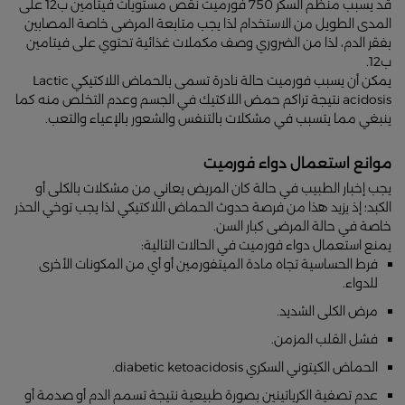
قد يسبب منظم السكر 750 فورميت نقص مستويات فيتامين ب12 على
المدى الطويل من الاستخدام لذا يجب متابعة المرضى خاصة المصابين
بفقر الدم، لذا من الضروري وصف مكملات غذائية تحتوي على فيتامين
ب12.
يمكن أن يسبب فورميت حالة نادرة تسمى بالحماض اللاكتيكي Lactic
acidosis نتيجة تراكم حمض اللاكتيك في الجسم وعدم التخلص منه كما
ينبغي مما يتسبب في مشكلات بالتنفس والشعور بالإعياء والتعب.
موانع استعمال دواء فورميت
يجب إخبار الطبيب في حالة كان المريض يعاني من مشكلات بالكلى أو
الكبد؛ إذ يزيد هذا من فرصة حدوث الحماض اللاكتيكي لذا يجب توخي الحذر
خاصة في حالة المرضى كبار السن.
يمنع استعمال دواء فورميت في الحالات التالية:
فرط الحساسية تجاه مادة الميتفورمين أو أي من المكونات الأخرى
للدواء.
مرض الكلى الشديد.
فشل القلب المزمن.
الحماض الكيتوني السكري diabetic ketoacidosis.
عدم تصفية الكرياتينين بصورة طبيعية نتيجة تسمم الدم أو صدمة أو