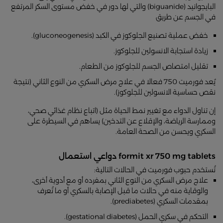
البايجوانيد (biguanide) والتي لها دور في خفض مستوى السكر المرتفع
في الجسم عن طريق
خفض عملية تصنيع الجلوكوز في الكبد (gluconeogenesis).
زيادة استجابة الانسولين للجلوكوز.
تقليل امتصاص الجسم للجلوكوز من الطعام.
يُعد فورميت 750 فعالا في علاج مرض السكري من النوع الثاني (نتيجة
نقص حساسية الانسولين للجلوكوز).
إن تناول الدواء مع تغيير نمط الحياة مثل (اتباع نظام غذائي صحي،
وممارسة الرياضة، والإقلاع عن التدخين) يساهم في السيطرة على
السكري ويحسن من الصحة العامة.
formit xr 750 mg tablets دواعي استعمال
تُستخدم حبوب فورميت في الحالات التالية:
علاج مرض السكري من النوع الثاني بمفرده أو مع أدوية أخرى،
والوقاية منه في حالات ما قبل الإصابة بالسكري أو ما تُعرف
بمقدمات السكري (prediabetes).
التحكم في سكري الحمل (gestational diabetes).